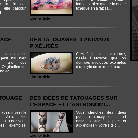
 à la fin des
tant et si bien que le tatoueur
 elle parcourt
tchèque en a fait sa...
...
Lire l'article
SACE
DES TATOUAGES D’ANIMAUX
PIXÉLISÉS
 la rosace a su
C’est à l’artiste Lesha Lauz,
petit nid bien
basée à Moscou, que l’on
 au gré des
doit ces quelques exemples
Originellement
d’un style de tattoo un peu...
ne de...
Lire l'article
ATOUAGE
DES IDÉES DE TATOUAGES SUR
L’ESPACE ET L’ASTRONOMI...
aussi investi le
Vous cherchez des idées
! Votre site
pour un tatouage où la part
 Tattoos.fr vous
belle est faite à l’espace et
ues exemples,
aux étoiles ? Votre site d’...
Lire l'article