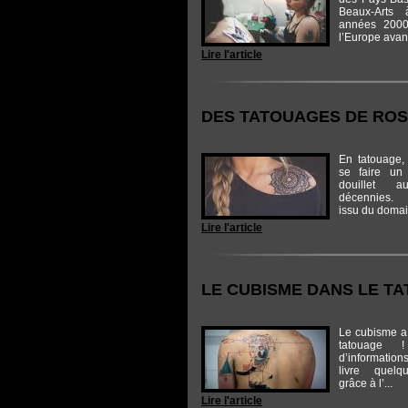
Beaux-Arts
années 2000,
l’Europe avant
Lire l'article
DES TATOUAGES DE RO
En tatouage,
se faire un 
douillet
décennies. 
issu du domai
Lire l'article
LE CUBISME DANS LE T
Le cubisme a 
tatouage 
d’informations
livre quelq
grâce à l’...
Lire l'article