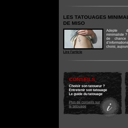
LES TATOUAGES MINIMA
DE MISO
Adepte d
minimaliste ? 
de chance 
d’informatio
choisi, aujourd
Lire l'article
CONSEILS
Choisir son tatoueur ?
Entretenir son tatouage
Le guide du tatouage
Plus de conseils sur
le tatouage