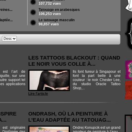
107,732 vues
eines...
Tatouage en arabesques
106,253 vues
aptée...
Le tatouage masculin
98,857 vues
e
LES TATTOOS BLACKOUT : QUAND
LE NOIR VOUS COLLE À...
 est l’art de
Ils font fureur à Singapour et
iguille, sur une
font la part belle à une
utre support tel
couleur : le noir. Chester Lee,
des applications
du studio Oracle Tattoo
Shop,...
Lire l'article
NSPIRE
ONDRASH, OÙ LA PEINTURE À
...
L’EAU ADAPTÉE AU TATOUAG...
est originaire
Ondrej Konupcik est un grand
. Diplômée des
amateur de peinture à l’eau...