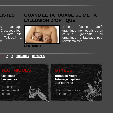
LISTES
QUAND LE TATOUAGE SE MET À
L’ILLUSION D’OPTIQUE
u tatouage
Tantôt réaliste, tantôt
C’est votre jour
graphique, noir et gris ou en
! Votre site
couleur, japonais ou
ns Tattoos.fr a
organique, le tatouage peut
’...
revêtir maintes...
Lire l'article
1
2
3
suivant ›
dernier »
TECHNIQUES
STYLES
Les outils
Tatouage Maori
Les encres
Tatouage papillon
Les portraits
Toutes les
techniques du
Voir tous les styles
tatouage
de tatouage