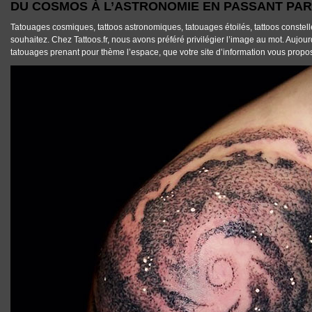
DU COSMOS À L’ASTRONOMIE EN PASSANT PAR
Tatouages cosmiques
,
tattoos astronomiques
,
tatouages étoilés
,
tattoos constel
souhaitez. Chez
Tattoos.fr
, nous avons préféré privilégier l’image au mot. Aujou
tatouages prenant pour thème l’espace
, que votre site d’information vous propo
TATTOOS_TATOUAGE_ESPACE_10.JPG