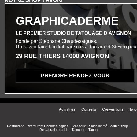
NOTRE SHOP FAVORI
GRAPHICADERME
LE PREMIER STUDIO DE TATOUAGE D'AVIGNON
Fondé par Stéphane Chaudesaigues.
Un savoir-faire familial transmis à Tamara et Steven pour
29 RUE THIERS 84000 AVIGNON
PRENDRE RENDEZ-VOUS
Menu secondaire
Actualités
Conseils
Conventions
Tato
Restaurant
-
Restaurant Chaudes-aigues
-
Brasserie
-
Salon de thé
-
coffee shop
-
Restauration rapide
-
Tatouage
-
Tattoo