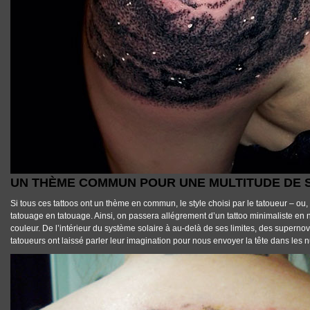
UN THÈME COMMUN POUR UNE MULTITUDE DE 
Si tous
ces tattoos
ont un thème en commun,
le style choisi par le tatoueur
– ou, 
tatouage en tatouage
. Ainsi, on passera allégrement d’un
tattoo minimaliste en n
couleur. De l’intérieur du système solaire à au-delà de ses limites, des super
tatoueurs
ont laissé parler leur imagination pour nous envoyer la tête dans le
TATTOOS_TATOUAGE_ESPACE_26.JPG