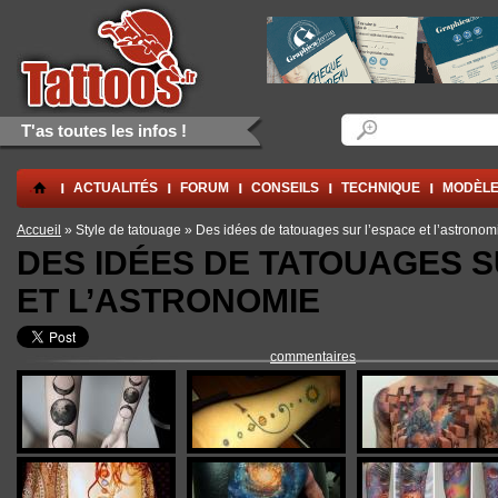
Aller au contenu principal
Skip to navigation
Formulaire de rec
Rechercher
T'as toutes les infos !
.
ACTUALITÉS
FORUM
CONSEILS
TECHNIQUE
MODÈLE
Vous êtes ici
Accueil
» Style de tatouage » Des idées de tatouages sur l’espace et l’astronom
DES IDÉES DE TATOUAGES S
ET L’ASTRONOMIE
commentaires