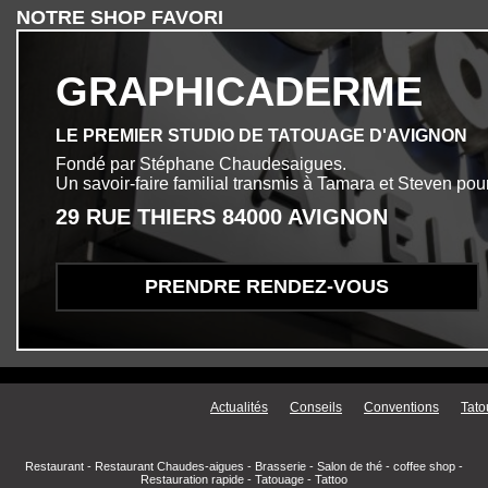
NOTRE SHOP FAVORI
GRAPHICADERME
LE PREMIER STUDIO DE TATOUAGE D'AVIGNON
Fondé par Stéphane Chaudesaigues.
Un savoir-faire familial transmis à Tamara et Steven pour
29 RUE THIERS 84000 AVIGNON
PRENDRE RENDEZ-VOUS
Menu secondaire
Actualités
Conseils
Conventions
Tato
Restaurant
-
Restaurant Chaudes-aigues
-
Brasserie
-
Salon de thé
-
coffee shop
-
Restauration rapide
-
Tatouage
-
Tattoo