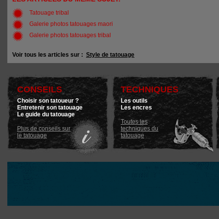
Tatouage tribal
Galerie photos tatouages maori
Galerie photos tatouages tribal
Voir tous les articles sur :
Style de tatouage
CONSEILS
TECHNIQUES
Choisir son tatoueur ?
Les outils
Entretenir son tatouage
Les encres
Le guide du tatouage
Toutes les
Plus de conseils sur
techniques du
le tatouage
tatouage