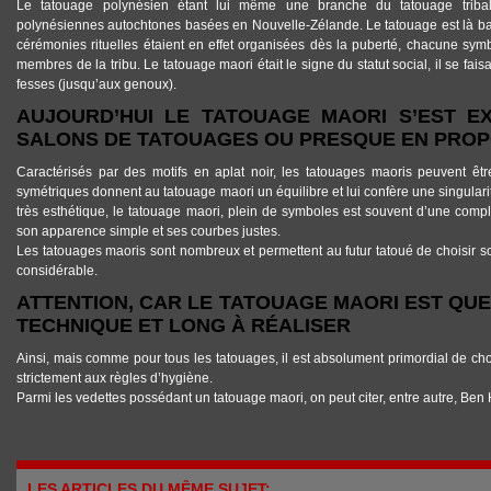
Le tatouage polynésien étant lui même une branche du tatouage tribal
polynésiennes autochtones basées en Nouvelle-Zélande. Le tatouage est là bas
cérémonies rituelles étaient en effet organisées dès la puberté, chacune sym
membres de la tribu. Le tatouage maori était le signe du statut social, il se faisa
fesses (jusqu’aux genoux).
AUJOURD’HUI LE TATOUAGE MAORI S’EST E
SALONS DE TATOUAGES OU PRESQUE EN PRO
Caractérisés par des motifs en aplat noir, les tatouages maoris peuvent être
symétriques donnent au tatouage maori un équilibre et lui confère une singularit
très esthétique, le tatouage maori, plein de symboles est souvent d’une comp
son apparence simple et ses courbes justes.
Les tatouages maoris sont nombreux et permettent au futur tatoué de choisir 
considérable.
ATTENTION, CAR LE TATOUAGE MAORI EST QU
TECHNIQUE ET LONG À RÉALISER
Ainsi, mais comme pour tous les tatouages, il est absolument primordial de cho
strictement aux règles d’hygiène.
Parmi les vedettes possédant un tatouage maori, on peut citer, entre autre, Ben 
LES ARTICLES DU MÊME SUJET: