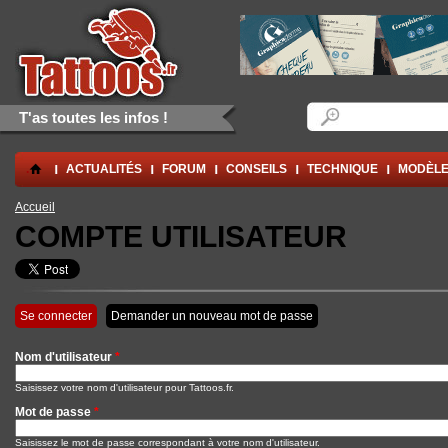
Aller au contenu principal
Skip to navigation
Formulaire de rec
Rechercher
T'as toutes les infos !
.
ACTUALITÉS
FORUM
CONSEILS
TECHNIQUE
MODÈLE
Vous êtes ici
Accueil
COMPTE UTILISATEUR
Onglets principaux
Se connecter
(onglet actif)
Demander un nouveau mot de passe
Nom d'utilisateur
*
Saisissez votre nom d'utilisateur pour Tattoos.fr.
Mot de passe
*
Saisissez le mot de passe correspondant à votre nom d'utilisateur.