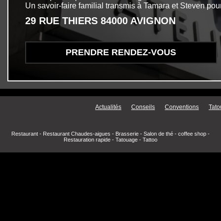
Un savoir-faire familial transmis à Tamara et Steven pour
29 RUE THIERS 84000 AVIGNON
PRENDRE RENDEZ-VOUS
Menu secondaire
Actualités
Conseils
Conventions
Tato
Restaurant
-
Restaurant Chaudes-aigues
-
Brasserie
-
Salon de thé
-
coffee shop
-
Restauration rapide
-
Tatouage
-
Tattoo