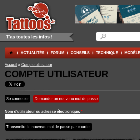
Aller au contenu principal
Skip to navigation
Formulaire de rec
Rechercher
T'as toutes les infos !
.
ACTUALITÉS
FORUM
CONSEILS
TECHNIQUE
MODÈLE
Vous êtes ici
Accueil
»
Compte utilisateur
COMPTE UTILISATEUR
Onglets principaux
Se connecter
Demander un nouveau mot de passe
(onglet actif)
Nom d'utilisateur ou adresse électronique.
*