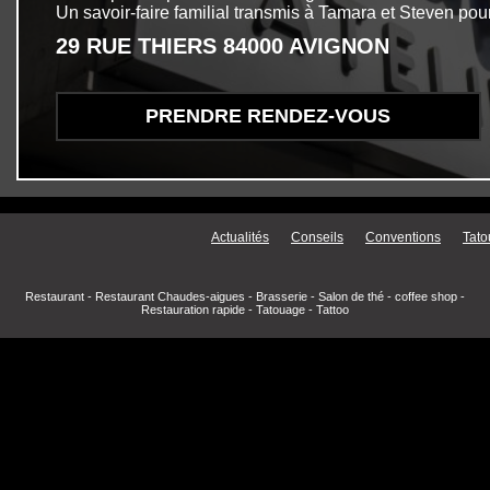
Un savoir-faire familial transmis à Tamara et Steven pour
29 RUE THIERS 84000 AVIGNON
PRENDRE RENDEZ-VOUS
Menu secondaire
Actualités
Conseils
Conventions
Tato
Restaurant
-
Restaurant Chaudes-aigues
-
Brasserie
-
Salon de thé
-
coffee shop
-
Restauration rapide
-
Tatouage
-
Tattoo