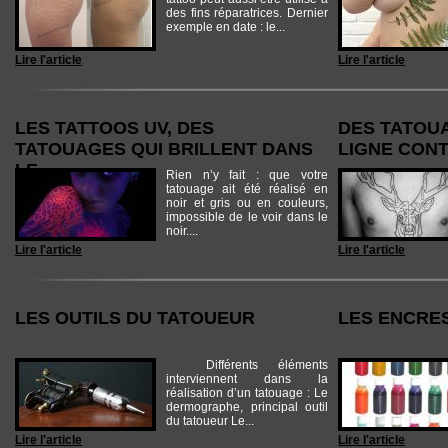
des fins réparatrices. Dernier
exemple en date : le...
Lire l'article
Lire l'article
LES TATTOOS UV, DES
DES TATOU
TATOUAGES QUI BRILLENT DANS
LIGNE CONT
LE...
Rien n’y fait : que votre
tatouage ait été réalisé en
noir et gris ou en couleurs,
impossible de le voir dans le
noir....
Lire l'article
Lire l'article
LES OUTILS DU TATOUEUR
LES ENCRE
Différents éléments
interviennent dans la
réalisation d’un tatouage : Le
dermographe, principal outil
du tatoueur Le...
Lire l'article
Lire l'article