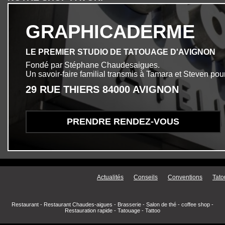
GRAPHICADERME
LE PREMIER STUDIO DE TATOUAGE D'AVIGNON
Fondé par Stéphane Chaudesaigues.
Un savoir-faire familial transmis à Tamara et Steven pour
29 RUE THIERS 84000 AVIGNON
PRENDRE RENDEZ-VOUS
Menu secondaire
Actualités
Conseils
Conventions
Tato
Restaurant
-
Restaurant Chaudes-aigues
-
Brasserie
-
Salon de thé
-
coffee shop
-
Restauration rapide
-
Tatouage
-
Tattoo