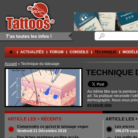
Aller au contenu principal
Skip to navigation
Formulaire de rec
Rechercher
T'as toutes les infos !
.
ACTUALITÉS
FORUM
CONSEILS
TECHNIQUE
MODÈLE
Vous êtes ici
Accueil
» Technique du tatouage
TECHNIQUE 
Au même titre que la peinture 
art. Sa pratique nécessite l’util
dermographe. Nous vous prés
rubrique
Technique
l’ensemble 
en savoir plus
par les artistes tatoueurs. Nou
réalisés dans le domaine des e
conséquences sur le métier de
ARTICLE LES + RÉCENTS
ARTICLE LES 
Comprendre ce qu’est le tatouage vegan
Les encres
Vendredi 21 Décembre 2018
396,078 vue
Des fiches pratiques en libre accès...
Les outils du