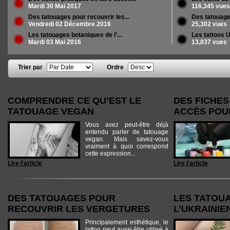
Mardi 30 Mai 2017
116,345 vues
Des tatouages pour recouvrir les...
Des tatouages
Vendredi 02 Décembre 2016
25,302 vues
Les tatouages botaniques de l’...
Les tattoos UV
Mardi 03 Mai 2016
13,837 vues
Trier par
Ordre
COMPRENDRE CE QU’EST LE
DES FICHES
TATOUAGE VEGAN
ACCÈS POUR
Vous avez peut-être déjà
entendu parler de tatouage
vegan. Mais savez-vous
vraiment à quoi correspond
cette expression...
Lire l'article
Lire l'article
DES TATOUAGES POUR
LES TATOU
RECOUVRIR LES VERGETURES
L’UKRAINIEN
Principalement esthétique, le
tattoo peut aussi être utilisé à