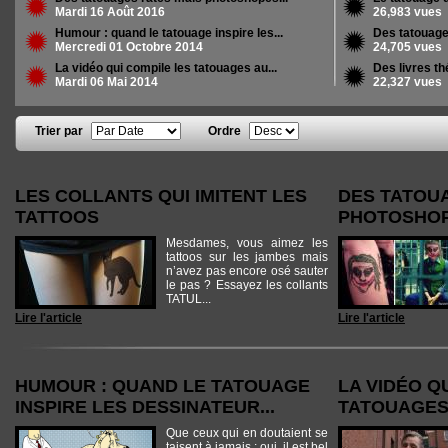
Mardi 16 Août 2016
26,983 vues
Humour : quand le tatouage inspire les...
Des tatouage
Mercredi 01 Octobre 2014
24,705 vues
La vidéo qui compile les tatouages au...
Des livres t
Mardi 06 Mai 2014
22,327 vues
Trier par
Ordre
Pages
LES COLLANTS QUI IMITENT LES
DES TATOU
TATTOOS
PHOTOSHOPÉ
Mesdames, vous aimez les
tattoos sur les jambes mais
n’avez pas encore osé sauter
le pas ? Essayez les collants
TATUL...
Lire l'article
Lire l'article
HUMOUR : QUAND LE TATOUAGE
LA VIDÉO Q
INSPIRE LES DESSINATEUR...
TATOUAGES
Que ceux qui en doutaient se
taisent à jamais : oui, il est bel