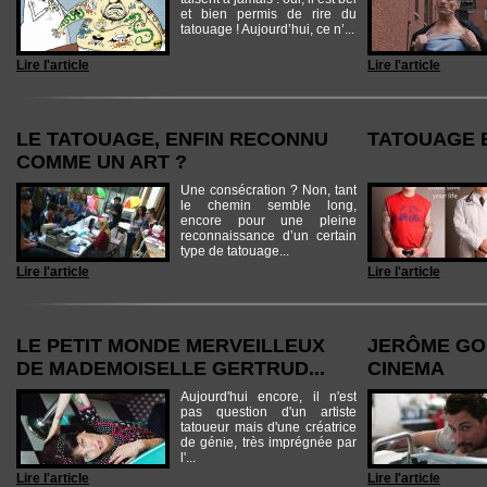
et bien permis de rire du
tatouage ! Aujourd’hui, ce n’...
Lire l'article
Lire l'article
LE TATOUAGE, ENFIN RECONNU
TATOUAGE E
COMME UN ART ?
Une consécration ? Non, tant
le chemin semble long,
encore pour une pleine
reconnaissance d’un certain
type de tatouage...
Lire l'article
Lire l'article
LE PETIT MONDE MERVEILLEUX
JERÔME GO
DE MADEMOISELLE GERTRUD...
CINEMA
Aujourd'hui encore, il n'est
pas question d'un artiste
tatoueur mais d'une créatrice
de génie, très imprégnée par
l'...
Lire l'article
Lire l'article