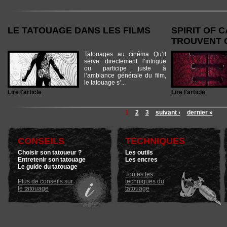
LE TATOUAGE DANS LES FILMS
SPIRIT OF C
TROUVENT 
Tatouages au cinéma Qu’il
serve directement l’intrigue
ou participe juste à
l’ambiance générale du film,
le tatouage s’...
Lire l'article
Lire l'article
1
2
3
suivant ›
dernier »
CONSEILS
TECHNIQUES
Choisir son tatoueur ?
Les outils
Entretenir son tatouage
Les encres
Le guide du tatouage
Toutes les
Plus de conseils sur
techniques du
le tatouage
tatouage