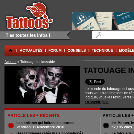
Aller au contenu principal
Skip to navigation
Formulaire de rec
Rechercher
T'as toutes les infos !
.
ACTUALITÉS
FORUM
CONSEILS
TECHNIQUE
MODÈLE
Vous êtes ici
Accueil
» Tatouage inclassable
TATOUAGE I
Le monde du tatouage est aussi 
nous vous transmettons ne ré
logique, vous les retrouverez 
Inclassable
!
en savoir plus
ARTICLE LES + RÉCENTS
ARTICLE LES 
Les collants qui imitent les tattoos
Ink Master, l
Vendredi 11 Novembre 2016
52,185 vues
Des tatouages ratés mais photoshopés...
Le tatouage 