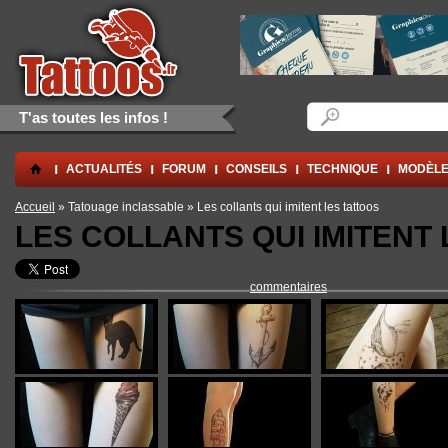
Aller au contenu principal
Skip to navigation
Formulaire de rec
Rechercher
T'as toutes les infos !
.
ACTUALITÉS
FORUM
CONSEILS
TECHNIQUE
MODÈLE
Vous êtes ici
Accueil
» Tatouage inclassable » Les collants qui imitent les tattoos
LES COLLANTS QUI IMITENT
commentaires