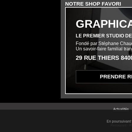
NOTRE SHOP FAVORI
GRAPHIC
LE PREMIER STUDIO D
Fondé par Stéphane Chau
Un savoir-faire familial tr
29 RUE THIERS 84
PRENDRE R
Menu second
Actualités
En poursuivant v
Restaurant
-
R