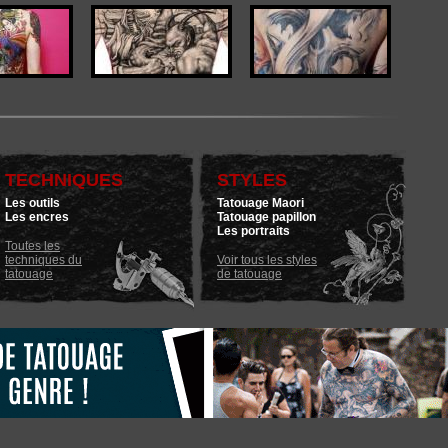
TECHNIQUES
STYLES
Les outils
Tatouage Maori
Les encres
Tatouage papillon
Les portraits
Toutes les
techniques du
Voir tous les styles
tatouage
de tatouage