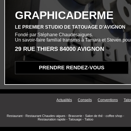
GRAPHICADERME
LE PREMIER STUDIO DE TATOUAGE D'AVIGNON
Fondé par Stéphane Chaudesaigues.
Un savoir-faire familial transmis à Tamara et Steven pour
29 RUE THIERS 84000 AVIGNON
PRENDRE RENDEZ-VOUS
Menu secondaire
Actualités
Conseils
Conventions
Tato
Restaurant
-
Restaurant Chaudes-aigues
-
Brasserie
-
Salon de thé
-
coffee shop
-
Restauration rapide
-
Tatouage
-
Tattoo