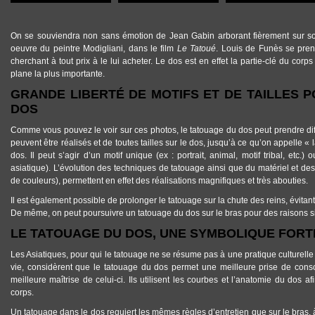
On se souviendra non sans émotion de Jean Gabin arborant fièrement sur 
oeuvre du peintre Modigliani, dans le film
Le Tatoué
. Louis de Funès se pren
cherchant à tout prix à le lui acheter. Le
dos
est en effet la partie-clé du corps
plane la plus importante.
GRANDE LIBERTÉ DE MOTIFS ET DE TAILLES 
DOS
Comme vous pouvez le voir sur ces
photos
, le
tatouage
du
dos
peut prendre dif
peuvent être réalisés et de toutes tailles sur le dos, jusqu’à ce qu’on appelle « 
dos. Il peut s’agir d’un motif unique (ex : portrait, animal, motif tribal, etc.
asiatique). L’évolution des techniques de tatouage ainsi que du matériel et des 
de couleurs), permettent en effet des réalisations magnifiques et très abouties.
Il est également possible de prolonger le tatouage sur la chute des reins, évitant 
De même, on peut poursuivre un
tatouage
du
dos
sur le bras pour des raisons s
LE TATOUAGE DU DOS, UNE SYMBOLIQUE FOR
Les Asiatiques, pour qui le tatouage ne se résume pas à une pratique culturel
vie, considèrent que le
tatouage
du
dos
permet une meilleure prise de cons
meilleure maîtrise de celui-ci. Ils utilisent les courbes et l’anatomie du dos a
corps.
Un
tatouage
dans le
dos
requiert les mêmes règles d’entretien que sur le bras, 