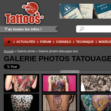
Aller au contenu principal
Skip to navigation
Formulaire de rec
Rechercher
T'as toutes les infos !
.
ACTUALITÉS
FORUM
CONSEILS
TECHNIQUE
MODÈLE
Vous êtes ici
Accueil
» Galerie photo » Galerie photos tatouages dos
GALERIE PHOTOS TATOUAG
commentaires