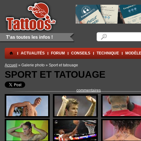
Aller au contenu principal
Skip to navigation
Formulaire de rec
Rechercher
T'as toutes les infos !
.
ACTUALITÉS
FORUM
CONSEILS
TECHNIQUE
MODÈLE
Vous êtes ici
Accueil
» Galerie photo » Sport et tatouage
SPORT ET TATOUAGE
commentaires