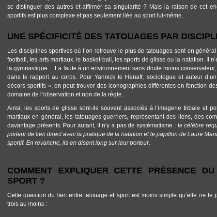
se distinguer des autres et affirmer sa singularité ? Mais la raison de cet 
sportifs est plus complexe et pas seulement liée au sport lui-même.
UNE SPÉCIFICITÉ DES TATOUAGES PAR DISCIPL
Les disciplines sportives où l’on retrouve le plus de tatouages sont en généra
football, les arts martiaux, le basket-ball, les sports de glisse ou la natation. 
la gymnastique… La faute à un environnement sans doute moins conservateur, 
dans le rapport au corps. Pour Yannick le Henaff, sociologue et auteur d’un
décors sportifs », on peut trouver des iconographies différentes en fonction de
domaine de l’observation et non de la règle.
Ainsi, les sports de glisse sont-ils souvent associés à l’imagerie tribale et 
martiaux en général, les tatouages guerriers, représentant des lions, des co
davantage présents. Pour autant, il n’y a pas de systématisme :
le célèbre req
porteur de lien direct avec la pratique de la natation et le papillon de Laure 
sportif. En revanche, ils en disent long sur leur porteur
.
COMMENT EXPLIQUER CETTE PRÉSENCE DU
SPORT ?
Cette question du lien entre
tatouage et sport
est moins simple qu’elle ne le 
trois au moins :