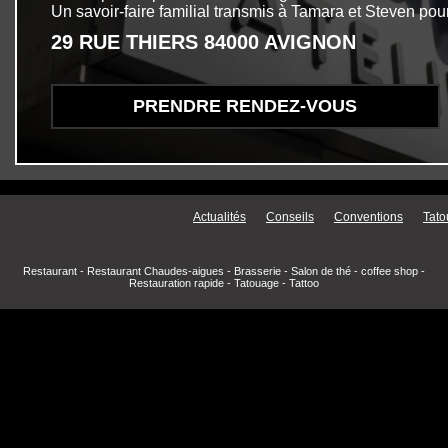
Un savoir-faire familial transmis à Tamara et Steven pour
29 RUE THIERS 84000 AVIGNON
PRENDRE RENDEZ-VOUS
Menu secondaire
Actualités
Conseils
Conventions
Tato
Restaurant
-
Restaurant Chaudes-aigues
-
Brasserie
-
Salon de thé
-
coffee shop
-
Restauration rapide
-
Tatouage
-
Tattoo