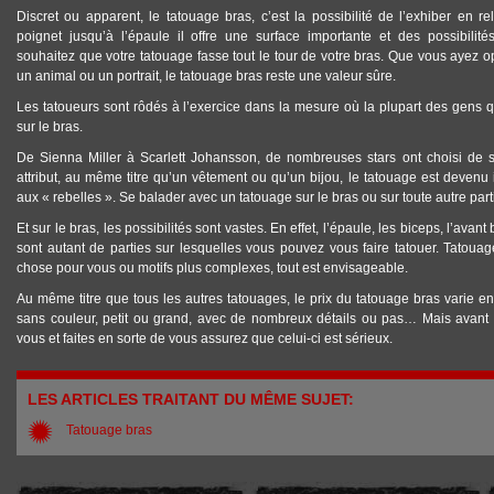
Discret ou apparent, le tatouage bras, c’est la possibilité de l’exhiber en
poignet jusqu’à l’épaule il offre une surface importante et des possibili
souhaitez que votre tatouage fasse tout le tour de votre bras. Que vous ayez o
un animal ou un portrait, le tatouage bras reste une valeur sûre.
Les tatoueurs sont rôdés à l’exercice dans la mesure où la plupart des gens 
sur le bras.
De Sienna Miller à Scarlett Johansson, de nombreuses stars ont choisi de se 
attribut, au même titre qu’un vêtement ou qu’un bijou, le tatouage est devenu 
aux « rebelles ». Se balader avec un tatouage sur le bras ou sur toute autre pa
Et sur le bras, les possibilités sont vastes. En effet, l’épaule, les biceps, l’avant
sont autant de parties sur lesquelles vous pouvez vous faire tatouer. Tatoua
chose pour vous ou motifs plus complexes, tout est envisageable.
Au même titre que tous les autres tatouages, le prix du tatouage bras varie 
sans couleur, petit ou grand, avec de nombreux détails ou pas… Mais avant d
vous et faites en sorte de vous assurez que celui-ci est sérieux.
LES ARTICLES TRAITANT DU MÊME SUJET:
Tatouage bras