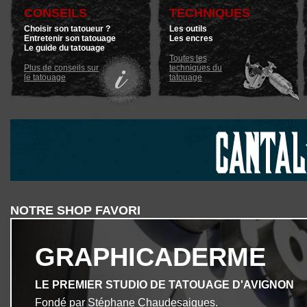
CONSEILS
TECHNIQUES
Choisir son tatoueur ?
Les outils
Entretenir son tatouage
Les encres
Le guide du tatouage
Toutes les
Plus de conseils sur
techniques du
le tatouage
tatouage
NOTRE SHOP FAVORI
GRAPHICADERME
LE PREMIER STUDIO DE TATOUAGE D'AVIGNON
Fondé par Stéphane Chaudesaigues.