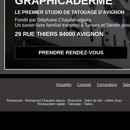
GRAPHICADERME
LE PREMIER STUDIO DE TATOUAGE D'AVIGNON
Fondé par Stéphane Chaudesaigues.
Un savoir-faire familial transmis à Tamara et Steven pour
29 RUE THIERS 84000 AVIGNON
PRENDRE RENDEZ-VOUS
Menu secondaire
Actualités
Conseils
Conventions
Tato
Restaurant
-
Restaurant Chaudes-aigues
-
Brasserie
-
Salon de thé
-
coffee shop
-
Restauration rapide
-
Tatouage
-
Tattoo