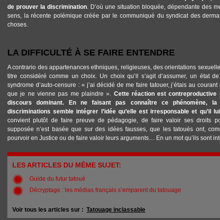
de prouver la discrimination
. D’où une situation bloquée, dépendante des men
sens, la récente polémique créée par le communiqué du syndicat des dermat
choses.
LA DIFFICULTÉ À SE FAIRE ENTENDRE
A contrario des appartenances ethniques, religieuses, des orientations sexuelle
titre considéré comme un choix. Un choix qu’il s’agit d’assumer, un état de
syndrome d’auto-censure : « j’ai décidé de me faire tatouer, j’étais au courant de
que je ne vienne pas me plaindre ».
Cette réaction est contreproductive e
discours dominant. En ne faisant pas connaître ce phénomène, la
discriminations semble intégrer l’idée qu’elle est irresponsable et qu’il lu
convient plutôt de faire preuve de pédagogie, de faire valoir ses droits p
supposée n’est basée que sur des idées fausses, que les tatoués ont, com
pourvoir en Justice ou de faire valoir leurs arguments… En un mot qu’ils sont in
LES ARTICLES DU MÊME SUJET:
Guide du futur tatoué
Décryptage : les médias français s’emparent du tatouage
Voir tous les articles sur :
Tatouage inclassable