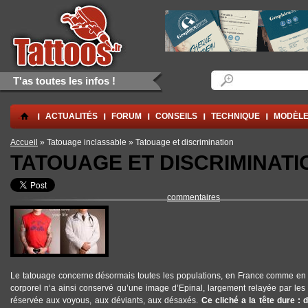
Aller au contenu principal
Skip to navigation
Formulaire de rec
Rechercher
T'as toutes les infos !
.
ACTUALITÉS
FORUM
CONSEILS
TECHNIQUE
MODÈLE
Vous êtes ici
Accueil
» Tatouage inclassable » Tatouage et discrimination
TATOUAGE ET DISCRIMINATI
commentaires
Le tatouage concerne désormais toutes les populations, en France comme en 
corporel n‘a ainsi conservé qu’une image d’Epinal, largement relayée par les
réservée aux voyous, aux déviants, aux désaxés.
Ce cliché a la tête dure 