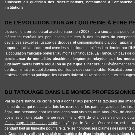
subissent au quotidien des discriminations, notamment à l’embauche
institutions
.
DE L’ÉVOLUTION D’UN ART QUI PEINE À ÊTRE 
L’événement en soi paraît anachronique : en 2008, il y a cinq ans à peine, u
médecine corrélait les populations tatouées à des troubles du comporteme
déviances sexuelles, usage de drogues et consommations d’alcool, appartenan
rapport accablant cadre mal avec les statistiques publiées l’an dernier par l’
la population française porterait au moins un tatouage. La France, un pays de 
persistance de mentalités obsolètes, longtemps relayées par les médias
jugement moral contre lequel on ne peut que s’inscrire
. Si l’événement semb
de discriminations quotidiennes dont les tatoués sont la cible. Résultat : pour 
professionnelle ou publique, les tatoués doivent souvent cacher leurs tatouages 
DU TATOUAGE DANS LE MONDE PROFESSIONN
Par sa persistance, ce cliché tend à donner aux personnes tatouées une image
même de ce qui rebute à la fois les recruteurs, les parents typiques, les inst
égal, une personne dont les tatouages sont visibles aura ainsi 75% de chan
poste, selon une étude menée récemment, 40% de chances en moins d’obten
témoignage d’une enseignante
, relayée par le Nouvel Observateur, est lui aus
pendant tout un trimestre pour faire taire les nombreuses plaintes des parents 
le Code du travail est très clair en matière de discrimination au physique, la d