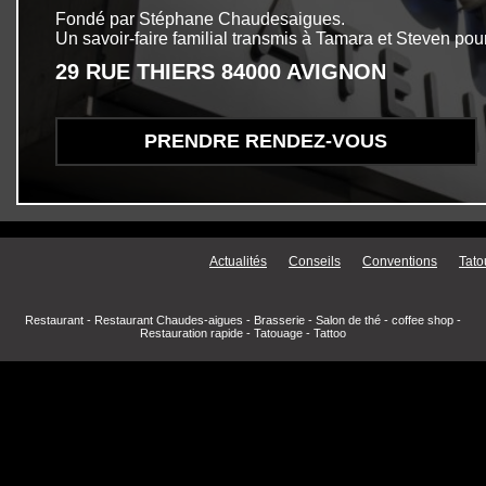
Fondé par Stéphane Chaudesaigues.
Un savoir-faire familial transmis à Tamara et Steven pour
29 RUE THIERS 84000 AVIGNON
PRENDRE RENDEZ-VOUS
Menu secondaire
Actualités
Conseils
Conventions
Tato
Restaurant
-
Restaurant Chaudes-aigues
-
Brasserie
-
Salon de thé
-
coffee shop
-
Restauration rapide
-
Tatouage
-
Tattoo