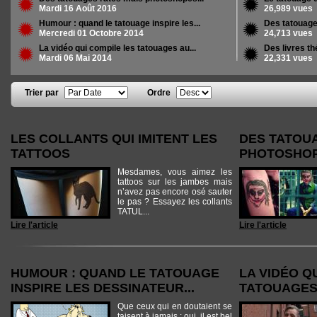
Mardi 16 Août 2016
26,989 vues
Humour : quand le tatouage inspire les...
Des tatouage
Mercredi 01 Octobre 2014
24,713 vues
La vidéo qui compile les tatouages au...
Des livres t
Mardi 06 Mai 2014
22,331 vues
Trier par
Ordre
Pages
LES COLLANTS QUI IMITENT LES
DES TATOU
TATTOOS
PHOTOSHOPÉ
Mesdames, vous aimez les
tattoos sur les jambes mais
n’avez pas encore osé sauter
le pas ? Essayez les collants
TATUL...
Lire l'article
Lire l'article
HUMOUR : QUAND LE TATOUAGE
LA VIDÉO Q
INSPIRE LES DESSINATEUR...
TATOUAGES
Que ceux qui en doutaient se
taisent à jamais : oui, il est bel