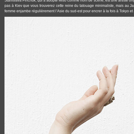
Stanislava Pinchuk, qui a adopté
Miso
comme nom de scène, est une artiste ori
pas à Kiev que vous trouverez cette reine du
tatouage minimaliste
, mais au Ja
femme enjambe régulièrement l’Asie du sud-est pour encrer à la fois à Tokyo et
TATTOOS_TATOUAGE_MINIMALISTE_MISO_04.JPG