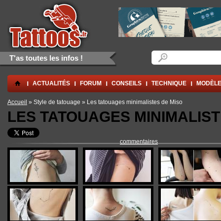
Aller au contenu principal
Skip to navigation
Formulaire de rec
Rechercher
T'as toutes les infos !
.
ACTUALITÉS
FORUM
CONSEILS
TECHNIQUE
MODÈLE
Vous êtes ici
Accueil
» Style de tatouage » Les tatouages minimalistes de Miso
LES TATOUAGES MINIMALIST
commentaires