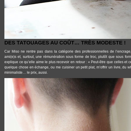
DES TATOUAGES AU COÛT… TRÈS MODESTE !
Car Miso ne rentre pas dans la catégorie des
professionnelles de l’encrage
ami(e)s et, surtout, une rémunération sous forme de troc, plutôt que sous fo
explique ce qu’elle aime le plus recevoir en retour : « Peut-être que celles e
quelque chose en échange, ou me cuisiner un petit plat, m’offrir un livre, du
minimaliste
… le prix, aussi.
TATTOOS_TATOUAGE_MINIMALISTE_MISO_06.JPG