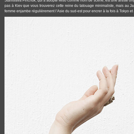
Stanislava Pinchuk, qui a adopté
Miso
comme nom de scène, est une artiste ori
pas à Kiev que vous trouverez cette reine du
tatouage minimaliste
, mais au Ja
femme enjambe régulièrement l’Asie du sud-est pour encrer à la fois à Tokyo et
TATTOOS_TATOUAGE_MINIMALISTE_MISO_04.JPG