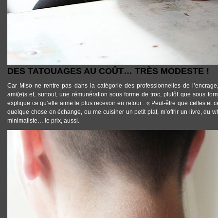
DES TATOUAGES AU COÛT… TRÈS MODESTE !
Car Miso ne rentre pas dans la catégorie des
professionnelles de l’encrage
ami(e)s et, surtout, une rémunération sous forme de troc, plutôt que sous fo
explique ce qu’elle aime le plus recevoir en retour : « Peut-être que celles e
quelque chose en échange, ou me cuisiner un petit plat, m’offrir un livre, du
minimaliste
… le prix, aussi.
TATTOOS_TATOUAGE_MINIMALISTE_MISO_06.JPG