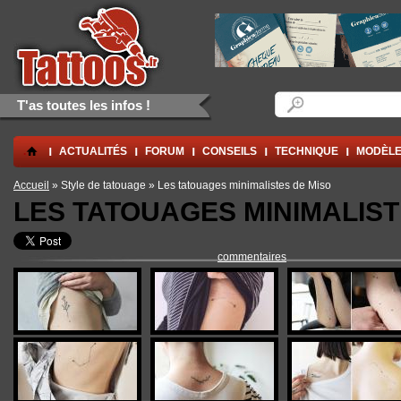
Aller au contenu principal
Skip to navigation
Formulaire de rec
Rechercher
T'as toutes les infos !
.
ACTUALITÉS
FORUM
CONSEILS
TECHNIQUE
MODÈLE
Vous êtes ici
Accueil
» Style de tatouage » Les tatouages minimalistes de Miso
LES TATOUAGES MINIMALIST
commentaires