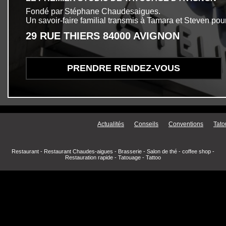
Fondé par Stéphane Chaudesaigues.
Un savoir-faire familial transmis à Tamara et Steven pour
29 RUE THIERS 84000 AVIGNON
PRENDRE RENDEZ-VOUS
Menu secondaire
Actualités
Conseils
Conventions
Tato
Restaurant
-
Restaurant Chaudes-aigues
-
Brasserie
-
Salon de thé
-
coffee shop
-
Restauration rapide
-
Tatouage
-
Tattoo