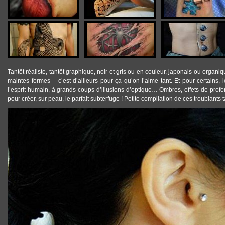
Tantôt
réaliste
, tantôt
graphique
,
noir et gris
ou en
couleur
,
japonais
ou
organiq
maintes formes – c’est d’ailleurs pour ça qu’on l’aime tant. Et pour certains, 
l’esprit humain, à grands coups d’
illusions d’optique
… Ombres, effets de prof
pour créer, sur peau, le parfait subterfuge ! Petite compilation de ces troublants
TATOUAGE_ILLUSION_OPTIQUE_ARAIGNEE.JPG