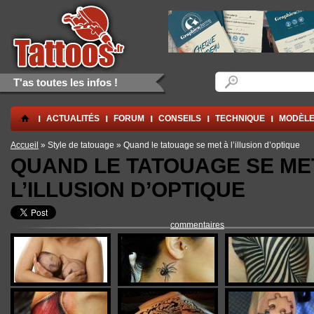
Aller au contenu principal
Skip to navigation
Formulaire de rec
Rechercher
T'as toutes les infos !
.
ACTUALITÉS
FORUM
CONSEILS
TECHNIQUE
MODÈLE
Vous êtes ici
Accueil
» Style de tatouage » Quand le tatouage se met à l’illusion d’optique
QUAND LE TATOUAGE SE ME
L’ILLUSION D’OPTIQUE
commentaires