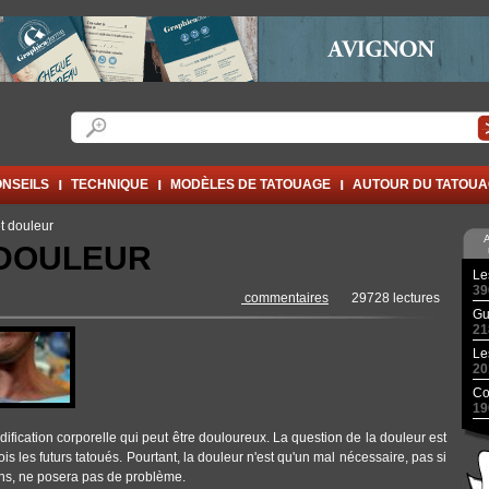
Formulaire de recherche
Rechercher
NSEILS
TECHNIQUE
MODÈLES DE TATOUAGE
AUTOUR DU TATOU
t douleur
A
 DOULEUR
Le
39
commentaires
29728 lectures
Gu
21
Le
20
Co
19
ification corporelle qui peut être douloureux. La question de la douleur est
s les futurs tatoués. Pourtant, la douleur n'est qu'un mal nécessaire, pas si
ions, ne posera pas de problème.