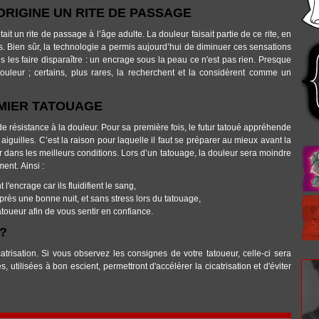
'ORIGINE UN RITE DE PASSAGE
ait un rite de passage à l’âge adulte. La douleur faisait partie de ce rite, en
ps. Bien sûr, la technologie a permis aujourd’hui de diminuer ces sensations
s les faire disparaître : un encrage sous la peau ce n'est pas rien. Presque
uleur ; certains, plus rares, la recherchent et la considèrent comme un
MIER TATOUAGE
 résistance à la douleur. Pour sa première fois, le futur tatoué appréhende
guilles. C’est la raison pour laquelle il faut se préparer au mieux avant la
r dans les meilleurs conditions. Lors d’un tatouage, la douleur sera moindre
ment. Ainsi :
l'encrage car ils fluidifient le sang,
rès une bonne nuit, et sans stress lors du tatouage,
atoueur afin de vous sentir en confiance.
?
trisation. Si vous observez les consignes de votre tatoueur, celle-ci sera
, utilisées à bon escient, permettront d'accélérer la cicatrisation et d'éviter