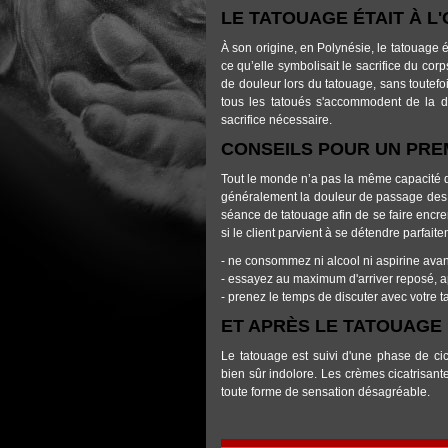
LE TATOUAGE ÉTAIT À L
À son origine, en Polynésie, le tatouage ét
ce qu’elle symbolisait le sacrifice du cor
de douleur lors du tatouage, sans toutefoi
tous les tatoués s'accommodent de la do
sacrifice nécessaire.
CONSEILS POUR UN PRE
Tout le monde n’a pas la même capacité de
généralement la douleur de passage des ai
séance de tatouage afin de se faire encre
si le client parvient à se détendre parfaite
- ne consommez ni alcool ni aspirine avant 
- essayez au maximum d'arriver reposé, ap
- prenez le temps de discuter avec votre t
ET APRÈS LE TATOUAGE 
Le tatouage est suivi d'une phase de cica
bien sûr indolore. Les crèmes cicatrisantes
toute forme de sensation désagréable.