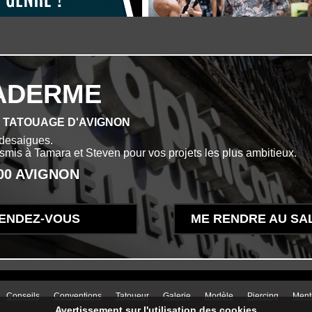
ADERME
E TATOUAGE D'AVIGNON
desaigues.
ansmis à Tamara et Steven pour vos projets les plus ambitieux.
000 AVIGNON
ENDEZ-VOUS
ME RENDRE AU SA
aire
Conseils
Conventions
Tatoueur
Galerie
Modèle
Piercing
Ment
Avertissement sur l'utilisation des cookies