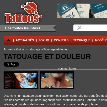
Aller au contenu principal
Skip to navigation
Formulaire de rec
Rechercher
T'as toutes les infos !
.
ACTUALITÉS
FORUM
CONSEILS
TECHNIQUE
MODÈLE
Vous êtes ici
Accueil
» Guide du tatouage » Tatouage et douleur
TATOUAGE ET DOULEUR
commentaires
Disons-le : un tatouage est un acte de modification corporelle qui peut être dou
l’un des paramètres qui découragent parfois les futurs tatoués. Pourtant, la doul
intense, et qui, dans de bonnes dispositions, ne posera pas de problème.