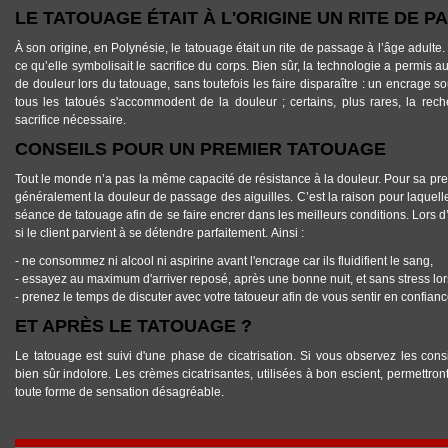
LE TATOUAGE ÉTAIT À L'ORIGINE UN RITE DE 
À son origine, en Polynésie, le tatouage était un rite de passage à l’âge adulte. L
ce qu’elle symbolisait le sacrifice du corps. Bien sûr, la technologie a permis 
de douleur lors du tatouage, sans toutefois les faire disparaître : un encrage s
tous les tatoués s'accommodent de la douleur ; certains, plus rares, la re
sacrifice nécessaire.
CONSEILS POUR UN PREMIER TATOUAGE
Tout le monde n’a pas la même capacité de résistance à la douleur. Pour sa pre
généralement la douleur de passage des aiguilles. C’est la raison pour laquelle
séance de tatouage afin de se faire encrer dans les meilleurs conditions. Lors 
si le client parvient à se détendre parfaitement. Ainsi :
- ne consommez ni alcool ni aspirine avant l'encrage car ils fluidifient le sang,
- essayez au maximum d'arriver reposé, après une bonne nuit, et sans stress lor
- prenez le temps de discuter avec votre tatoueur afin de vous sentir en confian
ET APRÈS LE TATOUAGE ?
Le tatouage est suivi d'une phase de cicatrisation. Si vous observez les consi
bien sûr indolore. Les crèmes cicatrisantes, utilisées à bon escient, permettront d
toute forme de sensation désagréable.