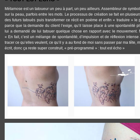
Métamose est un tatoueur un peu à part, un peu ailleurs. Assembleur de symbole
sur la peau, parfois entre les mots. Le processus de création se fait en plusieur
des futurs tatoués puis transformer ce récit en poème et enfin « traduire » le
parce que la demande du client l’exige, qu’il laisse place à une spontanéité 
lui a demandé de lui tatouer quelque chose en rapport avec le mouvement. M
« En fait, c’est un mélange de spontanéité, d’impulsion et de réflexion intens
tracer ce qu’elles veulent, ce qu’il y a au fond de moi sans passer par ma tête, 
écrit, donc ça reste super construit, « pré-programmé » : tout est écho »
TATTOOS_METAMOSE_5.JPG
TATTOOS_METAMOSE_2.JPG