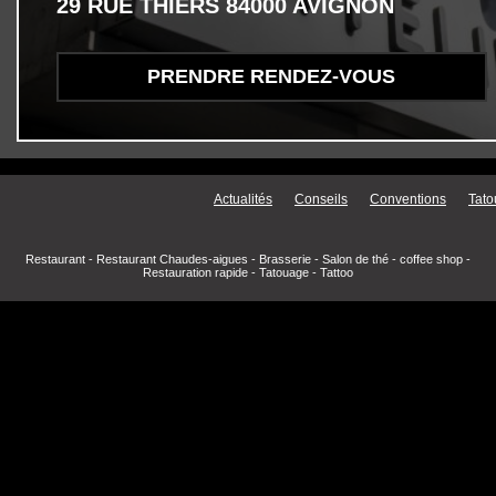
29 RUE THIERS 84000 AVIGNON
PRENDRE RENDEZ-VOUS
Menu secondaire
Actualités
Conseils
Conventions
Tato
Restaurant
-
Restaurant Chaudes-aigues
-
Brasserie
-
Salon de thé
-
coffee shop
-
Restauration rapide
-
Tatouage
-
Tattoo