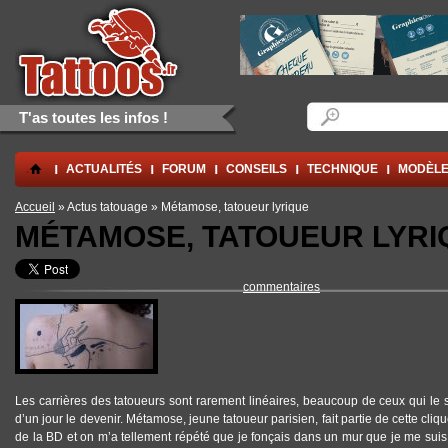
Aller au contenu principal
Skip to navigation
Formulaire de rec
Rechercher
T'as toutes les infos !
.
ACTUALITÉS
FORUM
CONSEILS
TECHNIQUE
MODÈLE
Vous êtes ici
Accueil
» Actus tatouage » Métamose, tatoueur lyrique
MÉTAMOSE, TATOUEUR LYRI
commentaires
Les carrières des tatoueurs sont rarement linéaires, beaucoup de ceux qui le 
d’un jour le devenir. Métamose, jeune tatoueur parisien, fait partie de cette cliqu
de la BD et on m’a tellement répété que je fonçais dans un mur que je me sui