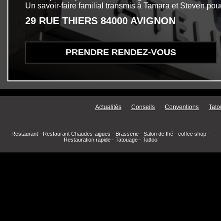
Un savoir-faire familial transmis à Tamara et Steven pour
29 RUE THIERS 84000 AVIGNON
PRENDRE RENDEZ-VOUS
Menu secondaire
Actualités
Conseils
Conventions
Tato
Restaurant
-
Restaurant Chaudes-aigues
-
Brasserie
-
Salon de thé
-
coffee shop
-
Restauration rapide
-
Tatouage
-
Tattoo