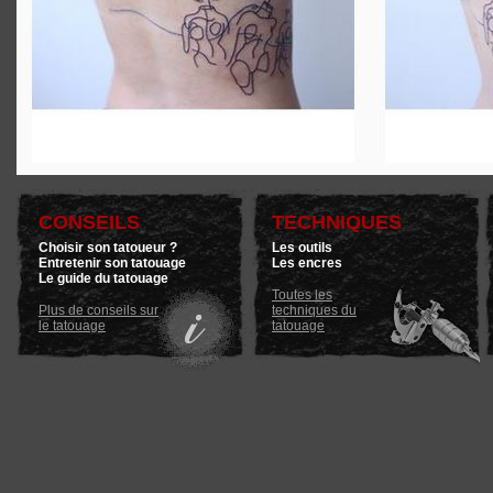
CONSEILS
TECHNIQUES
Choisir son tatoueur ?
Les outils
Entretenir son tatouage
Les encres
Le guide du tatouage
Toutes les
Plus de conseils sur
techniques du
le tatouage
tatouage