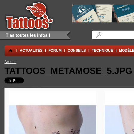
Aller au contenu principal
Skip to navigation
Formulaire de rec
Rechercher
T'as toutes les infos !
.
ACTUALITÉS
FORUM
CONSEILS
TECHNIQUE
MODÈLE
Vous êtes ici
Accueil
TATTOOS_METAMOSE_5.JPG