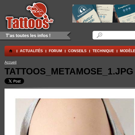
Aller au contenu principal
Skip to navigation
Formulaire de rec
Rechercher
T'as toutes les infos !
.
ACTUALITÉS
FORUM
CONSEILS
TECHNIQUE
MODÈLE
Vous êtes ici
Accueil
TATTOOS_METAMOSE_1.JPG