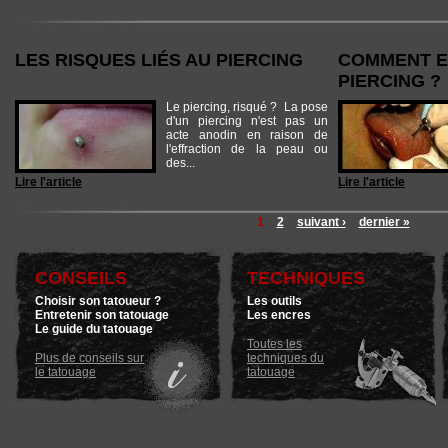
LES RISQUES LIÉS AU PIERCING
COMMENT E
PIERCING ?
Le piercing, risqué ? La pose
d'un piercing n'est pas un
acte anodin en raison de
l'effraction de la peau ou
des...
Lire l'article
Lire l'article
1
2
suivant ›
dernier »
CONSEILS
TECHNIQUES
Choisir son tatoueur ?
Les outils
Entretenir son tatouage
Les encres
Le guide du tatouage
Toutes les
Plus de conseils sur
techniques du
le tatouage
tatouage