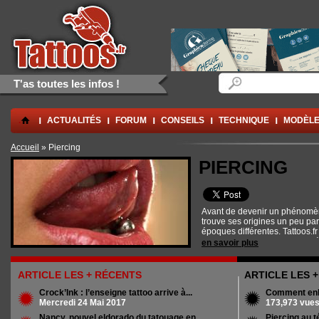
Aller au contenu principal
Skip to navigation
Formulaire de rec
Rechercher
T'as toutes les infos !
.
ACTUALITÉS
FORUM
CONSEILS
TECHNIQUE
MODÈLE
Vous êtes ici
Accueil
» Piercing
PIERCING
Avant de devenir un phénomèn
trouve ses origines un peu pa
époques différentes. Tattoos.fr
histoire, des conditions d'hygi
en savoir plus
et des nombreuses possibilité
s'offrent aux candidats au pier
ARTICLE LES + RÉCENTS
ARTICLE LES 
Crock’Ink : l’enseigne tattoo arrive à...
Comment enle
Mercredi 24 Mai 2017
173,973 vue
Nancy, nouvel eldorado du tatouage en...
Piercing au t