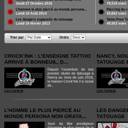
Jeudi 27 Octobre 2016
78,519 vues
L’homme le plus piercé au monde persona...
Piercing du c
Lundi 18 Août 2014
59,662 vues
Les dangers supposés du tatouage
Tatou Pour To
Lundi 18 février 2013
49,503 vues
Trier par
Ordre
Pages
CROCK’INK : L’ENSEIGNE TATTOO
NANCY, NO
ARRIVE À BONNEUIL, D...
TATOUAGE 
Depuis l’ouverture de son
premier studio de tatouage à
Nancy au mois de juin 2016,
la maison Crock’Ink n’a cessé
de...
Lire l'article
Lire l'article
L’HOMME LE PLUS PIERCÉ AU
LES DANGE
MONDE PERSONA NON GRATA...
TATOUAGE
Jouir du titre prestigieux
d’homme le plus piercé de la