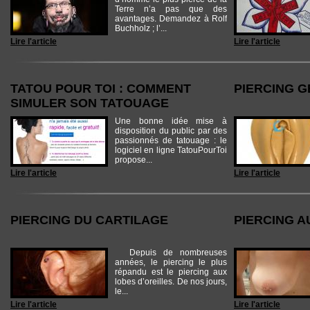
Terre n’a pas que des
avantages. Demandez à Rolf
Buchholz ; l’...
Lire l'article
Lire l'article
TATOU POUR TOI : COMMENT
PIERCING G
SIMULER SON TATOUAGE
Une bonne idée mise à
disposition du public par des
passionnés de tatouage : le
logiciel en ligne TatouPourToi
propose...
Lire l'article
Lire l'article
PIERCING DU CARTILAGE
PIERCING A
Depuis de nombreuses
années, le piercing le plus
répandu est le piercing aux
lobes d’oreilles. De nos jours,
le...
Lire l'article
Lire l'article