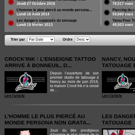
Jeudi 27 Octobre 2016
78,517 vues
L’homme le plus piercé au monde persona...
Piercing du c
Lundi 18 Août 2014
59,660 vues
Les dangers supposés du tatouage
Tatou Pour To
Lundi 18 février 2013
49,503 vues
Trier par
Ordre
Pages
CROCK’INK : L’ENSEIGNE TATTOO
NANCY, NO
ARRIVE À BONNEUIL, D...
TATOUAGE 
Depuis l’ouverture de son
premier studio de tatouage à
Nancy au mois de juin 2016,
la maison Crock’Ink n’a cessé
de...
Lire l'article
Lire l'article
L’HOMME LE PLUS PIERCÉ AU
LES DANGE
MONDE PERSONA NON GRATA...
TATOUAGE
Jouir du titre prestigieux
d’homme le plus piercé de la