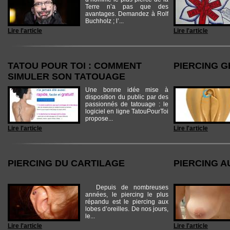
Terre n’a pas que des
avantages. Demandez à Rolf
Buchholz ; l’...
Lire l'article
Lire l'article
TATOU POUR TOI : COMMENT
PIERCING G
SIMULER SON TATOUAGE
Une bonne idée mise à
disposition du public par des
passionnés de tatouage : le
logiciel en ligne TatouPourToi
propose...
Lire l'article
Lire l'article
PIERCING DU CARTILAGE
PIERCING A
Depuis de nombreuses
années, le piercing le plus
répandu est le piercing aux
lobes d’oreilles. De nos jours,
le...
Lire l'article
Lire l'article