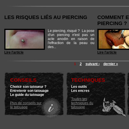
LES RISQUES LIÉS AU PIERCING
COMMENT E
PIERCING ?
Le piercing, risqué ? La pose
d'un piercing n'est pas un
acte anodin en raison de
l'effraction de la peau ou
des...
Lire l'article
Lire l'article
1
2
suivant ›
dernier »
CONSEILS
TECHNIQUES
Choisir son tatoueur ?
Les outils
Entretenir son tatouage
Les encres
Le guide du tatouage
Toutes les
Plus de conseils sur
techniques du
le tatouage
tatouage