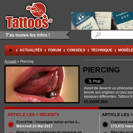
Aller au contenu principal
Skip to navigation
Formulaire de rec
Rechercher
T'as toutes les infos !
.
ACTUALITÉS
FORUM
CONSEILS
TECHNIQUE
MODÈLE
Vous êtes ici
Accueil
» Piercing
PIERCING
Avant de devenir un phénomèn
trouve ses origines un peu pa
époques différentes. Tattoos.fr
histoire, des conditions d'hygi
en savoir plus
et des nombreuses possibilité
s'offrent aux candidats au pier
ARTICLE LES + RÉCENTS
ARTICLE LES 
Crock’Ink : l’enseigne tattoo arrive à...
Comment enle
Mercredi 24 Mai 2017
173,972 vue
Nancy, nouvel eldorado du tatouage en...
Piercing au t