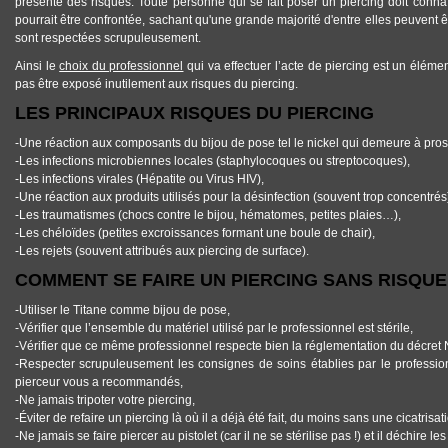
présente des risques. Toute personne qui se fait poser un piercing doit connaî
pourrait être confrontée, sachant qu'une grande majorité d'entre elles peuvent êt
sont respectées scrupuleusement.
Ainsi le
choix du professionnel
qui va effectuer l’acte de piercing est un éléme
pas être exposé inutilement aux risques du piercing.
LES PRINCIPAUX RISQUES DU PIERCING
-Une réaction aux composants du bijou de pose tel le nickel qui demeure à prosc
-Les infections microbiennes locales (staphylocoques ou streptocoques),
-Les infections virales (Hépatite ou Virus HIV),
-Une réaction aux produits utilisés pour la désinfection (souvent trop concentrés
-Les traumatismes (chocs contre le bijou, hématomes, petites plaies…),
-Les chéloïdes (petites excroissances formant une boule de chair),
-Les rejets (souvent attribués aux piercing de surface).
COMMENT SE FAIRE UN PIERCING SANS RISQUE
-Utiliser le Titane comme bijou de pose,
-Vérifier que l’ensemble du matériel utilisé par le professionnel est stérile,
-Vérifier que ce même professionnel respecte bien la réglementation du décret
-Respecter scrupuleusement les consignes de soins établies par le profession
pierceur vous a recommandés,
-Ne jamais tripoter votre piercing,
-Éviter de refaire un piercing là où il a déjà été fait, du moins sans une cicatrisati
-Ne jamais se faire piercer au pistolet (car il ne se stérilise pas !) et il déchire les