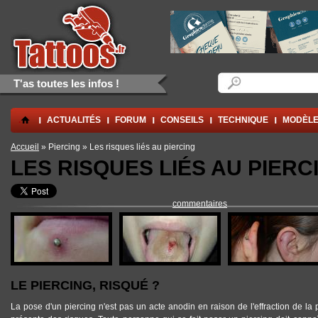
Aller au contenu principal
Skip to navigation
Formulaire de rec
Rechercher
T'as toutes les infos !
.
ACTUALITÉS
FORUM
CONSEILS
TECHNIQUE
MODÈLE
Vous êtes ici
Accueil
» Piercing » Les risques liés au piercing
LES RISQUES LIÉS AU PIERC
commentaires
LE PIERCING, RISQUÉ ?
La pose d'un piercing n'est pas un acte anodin en raison de l'effraction de 