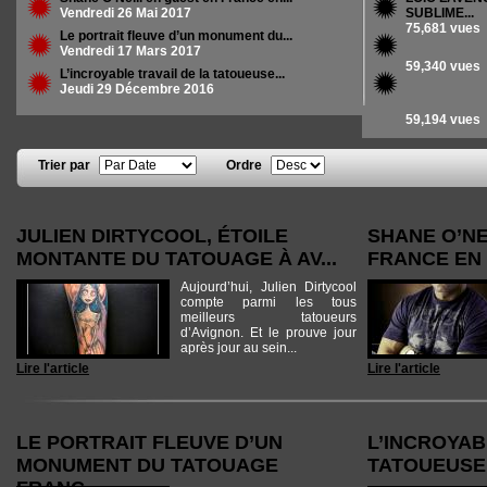
Vendredi 26 Mai 2017
SUBLIME...
75,681 vues
Le portrait fleuve d’un monument du...
Vendredi 17 Mars 2017
59,340 vues
L’incroyable travail de la tatoueuse...
Jeudi 29 Décembre 2016
59,194 vues
Trier par
Ordre
Pages
JULIEN DIRTYCOOL, ÉTOILE
SHANE O’NE
MONTANTE DU TATOUAGE À AV...
FRANCE EN 
Aujourd’hui, Julien Dirtycool
compte parmi les tous
meilleurs tatoueurs
d’Avignon. Et le prouve jour
après jour au sein...
Lire l'article
Lire l'article
LE PORTRAIT FLEUVE D’UN
L’INCROYAB
MONUMENT DU TATOUAGE
TATOUEUSE 