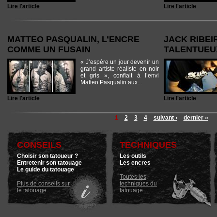
Lire l'article
Lire l'article
MATTEO PASQUALIN, L’ENCRE
JACK RIBEI
COMME UN FUSAIN
TALENTUEU
« J’espère un jour devenir un
grand artiste réaliste en noir
et gris », confiait à l’envi
Matteo Pasqualin aux...
Lire l'article
Lire l'article
1
2
3
4
suivant ›
dernier »
CONSEILS
TECHNIQUES
Choisir son tatoueur ?
Les outils
Entretenir son tatouage
Les encres
Le guide du tatouage
Toutes les
Plus de conseils sur
techniques du
le tatouage
tatouage