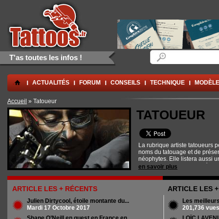
Aller au contenu principal
Skip to navigation
Formulaire de rec
Rechercher
T'as toutes les infos !
.
ACTUALITÉS
FORUM
CONSEILS
TECHNIQUE
MODÈLE
Vous êtes ici
Accueil
» Tatoueur
TATOUEUR
La rubrique artiste tatoueurs 
noms du tatouage et de présent
néophytes. Elle listera aussi 
reconnus pour leur qualité afi
en savoir plus
candidats au premier tatouage
ARTICLE LES + RÉCENTS
ARTICLE LES 
Julien Dirtycool, étoile montante du...
Les meilleur
Mardi 17 Octobre 2017
201,736 vue
Shane O’Neill en guest en France en...
LOÏC LAVENU