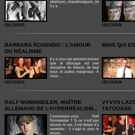
FRANÇ...
stephane_chaudesaigues_meilleur_tatoueur_franc
Il y a...
Lire l'article
Lire l'article
BARBARA ROSENDO : L’AMOUR
MAIS QUI E
DU RÉALISME
Il y a ceux qui pensent encore
que le tatouage est une
discipline de tôlards, de bad
boys et autres marginaux. À
ceux-...
Lire l'article
Lire l'article
RALF NONNWEILER, MAÎTRE
VYVYN LAZO
ALLEMAND DE L’HYPERRÉALISM...
TATOUAGE
Connaissez-vous Ralf
Nonnweiler ? Si ce n’est pas
encore le cas, il est temps d’y
remédier : il s’agit ni plus ni
moins...