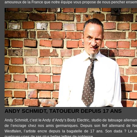
amoureux de la France que notre équipe vous propose de nous pencher ensem
TATTOOS_ANDY_SCHMIDT_TATOUAGE.JPG
ANDY SCHMIDT, TATOUEUR DEPUIS 17 ANS
Andy Schmidt
, c’est le Andy d’
Andy’s Body Electric
, studio de tatouage allemand
de l’encrage chez nos amis germaniques. Depuis son fief allemand de Ne
Westfalen, l’artiste encre depuis la bagatelle de 17 ans. Son dada ? Le
n
quelques-unes de ses plus belles lettres de noblesse.