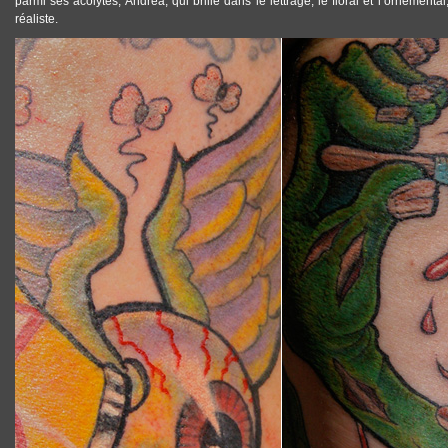
parmi ses acolytes, Andrea, qui brille dans le lettrage, le floral et l’orneme
réaliste
.
TATTOOS_ANDY_SCHMIDT_TATOUAGE_02.JPG