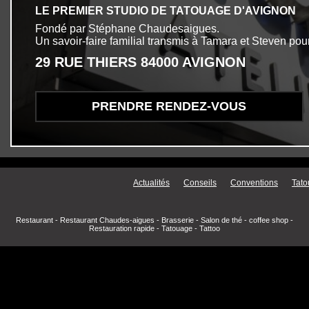
LE PREMIER STUDIO DE TATOUAGE D'AVIGNON
Fondé par Stéphane Chaudesaigues.
Un savoir-faire familial transmis à Tamara et Steven pour
29 RUE THIERS 84000 AVIGNON
PRENDRE RENDEZ-VOUS
Menu secondaire
Actualités
Conseils
Conventions
Tato
Restaurant
-
Restaurant Chaudes-aigues
-
Brasserie
-
Salon de thé
-
coffee shop
-
Restauration rapide
-
Tatouage
-
Tattoo