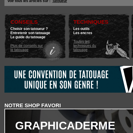
Voir tous les articles sur :
Tatoueur
CONSEILS
TECHNIQUES
Choisir son tatoueur ?
Les outils
Entretenir son tatouage
Les encres
Le guide du tatouage
Toutes les
Plus de conseils sur
techniques du
le tatouage
tatouage
NOTRE SHOP FAVORI
GRAPHICADERME