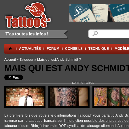
Aller au contenu principal
Skip to navigation
Formulaire de rec
Rechercher
T'as toutes les infos !
.
ACTUALITÉS
FORUM
CONSEILS
TECHNIQUE
MODÈLE
Vous êtes ici
Accueil
» Tatoueur » Mais qui est Andy Schmidt ?
MAIS QUI EST ANDY SCHMIDT
commentaires
La première fois que votre site d’informations
Tattoos.fr
vous parlait d’
Andy Sc
traversé par le tatouage français sur
l’interdiction possible des encres couleu
tatoueur d’outre-Rhin, à travers le
DOT
,
syndicat de tatouage allemand
. Aujourd