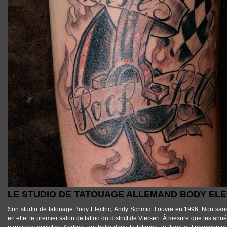
LE STUDIO DE TATOUAGE ALLEMAND BODY ELE
Son
studio de tatouage Body Electric
,
Andy Schmidt
l’ouvre en 1996. Non sans 
en effet le
premier salon de tattoo du district de Viersen
. À mesure que les années