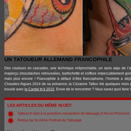
UN TATOUEUR ALLEMAND FRANCOPHILE
Des couleurs en cascades, une technique irréprochable, un sens aigu de l’af
inaperçu (moustaches retroussées, barbichette et coiffure impeccablement go
mais plus encore ! Francophile à défaut d’être francophone, l’homme a dé
Chaudes-Aigues 2014
de sa présence, la
Cézanne Tattoo Ink
quelques mois pl
boucle avec
le Cantal In’k 2015
. Envie de le rencontrer ? Vous savez quoi faire !
LES ARTICLES DU MÊME SUJET:
Tattoos.fr était à la première convention de tatouage d’Aix en Provence
Retour sur le 2ème Festival du Tatouage