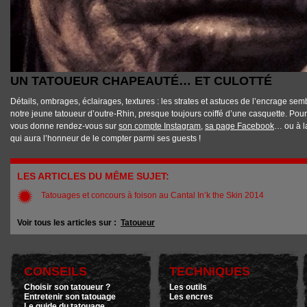
UN TATOUEUR CHAPEAUTÉ… ET CULOTTÉ
Détails, ombrages, éclairages, textures : les strates et astuces de l’encrage se
notre jeune tatoueur d’outre-Rhin, presque toujours coiffé d’une casquette. Pou
vous donne rendez-vous sur
son compte Instagram
,
sa page Facebook
… ou à l
qui aura l’honneur de le compter parmi ses guests !
LES ARTICLES DU MÊME SUJET:
Tatouages et concours à foison au Cantal In’k the Skin 2014
Voir tous les articles sur :
Tatoueur
CONSEILS
TECHNIQUES
Choisir son tatoueur ?
Les outils
Entretenir son tatouage
Les encres
Le guide du tatouage