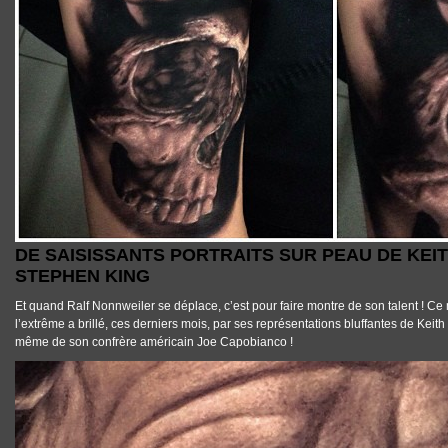
DE SAISISSANTS PORTRAITS SUR PEAU DE KEI
STEPHEN KING
Et quand
Ralf Nonnweiler
se déplace, c’est pour faire montre de son talent ! C
l’extrême a brillé, ces derniers mois, par ses représentations bluffantes de
Keith
même de son confrère américain
Joe Capobianco
!
TATTOOS_RALF_NONNWEILER_KEITH.JPG