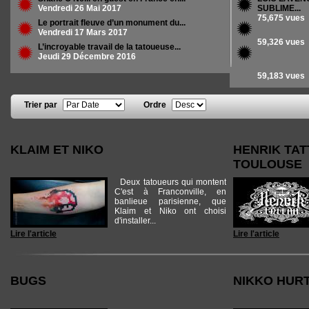
Vendredi 26 Mai 2017
SUBLIME...
75,675 vues
Le portrait fleuve d’un monument du...
Vendredi 17 Mars 2017
59,326 vues
L’incroyable travail de la tatoueuse...
Jeudi 29 Décembre 2016
59,183 vues
Trier par
Ordre
Pages
KLAIM ET NIKO
HENRIK TAT
TOULOUSE
Deux tatoueurs qui montent
C'est à Franconville, en
banlieue parisienne, que
Klaim et Niko ont choisi
d'installer...
Lire l'article
Lire l'article
BUGS
NIKKO HUR