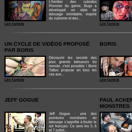
L'héritier des cubistes
Pionnier du genre, Bugs a
développé un style de
tatouage inimitable, inspiré
du cubisme et des...
Lire l'article
Lire l'article
UN CYCLE DE VIDÉOS PROPOSÉ
BORIS
PAR BORIS
Découvrir les secrets des
plus grands tatoueurs du
monde, c'est possible ! Boris
Tattoo propose en tous les
cas aux...
Lire l'article
Lire l'article
JEFF GOGUE
PAUL ACKER
MONSTRES
Jeff Gogue : une des
pointures mondiales du
tatouage s’apprête à fouler le
sol français. Ce sera les 5, 6
et 7 juillet...