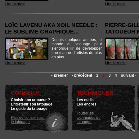
Lire l'article
Lire l'article
LOÏC LAVENU AKA XOIL NEEDLE :
PIERRE-GIL
LE SUBLIME GRAPHIQUE...
TATOUEUR M
Depuis quelques années, le
monde du tatouage peut
s’enorgueillir de développer
une manne d’artistes de plus
en plus...
Lire l'article
Lire l'article
« premier
‹ précédent
1
2
3
4
suivant ›
CONSEILS
TECHNIQUES
Choisir son tatoueur ?
Les outils
Entretenir son tatouage
Les encres
Le guide du tatouage
Toutes les
Plus de conseils sur
techniques du
le tatouage
tatouage