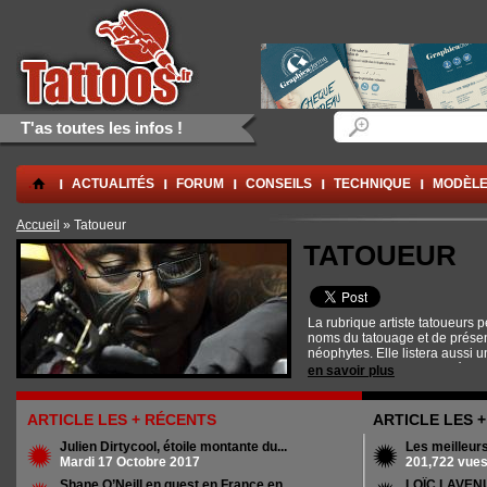
Aller au contenu principal
Skip to navigation
Formulaire de rec
Rechercher
T'as toutes les infos !
.
ACTUALITÉS
FORUM
CONSEILS
TECHNIQUE
MODÈLE
Vous êtes ici
Accueil
» Tatoueur
TATOUEUR
La rubrique artiste tatoueurs 
noms du tatouage et de présent
néophytes. Elle listera aussi 
reconnus pour leur qualité afi
en savoir plus
candidats au premier tatouage
ARTICLE LES + RÉCENTS
ARTICLE LES 
Julien Dirtycool, étoile montante du...
Les meilleur
Mardi 17 Octobre 2017
201,722 vue
Shane O’Neill en guest en France en...
LOÏC LAVENU