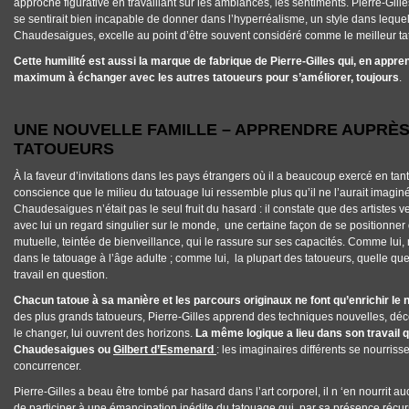
approche figurative en travaillant sur les ambiances, les sentiments. Pierre-Gilles 
se sentirait bien incapable de donner dans l’hyperréalisme, un style dans lequ
Chaudesaigues, excelle au point d’être souvent considéré comme le
meilleur t
Cette humilité est aussi la marque de fabrique de Pierre-Gilles qui, en app
maximum à échanger avec les autres tatoueurs pour s’améliorer, toujours
.
UNE NOUVELLE FAMILLE – APPRENDRE AUPRÈS
TATOUEURS
À la faveur d’invitations dans les pays étrangers où il a beaucoup exercé en tan
conscience que le milieu du tatouage lui ressemble plus qu’il ne l’aurait imagi
Chaudesaigues n’était pas le seul fruit du hasard : il constate que des artistes 
avec lui un regard singulier sur le monde, une certaine façon de se positionne
mutuelle, teintée de bienveillance, qui le rassure sur ses capacités. Comme lui
dans le tatouage à l’âge adulte ; comme lui, la plupart des tatoueurs, quelle qu
travail en question.
Chacun tatoue à sa manière et les parcours originaux ne font qu’enrichir le 
des plus grands tatoueurs, Pierre-Gilles apprend des techniques nouvelles, déco
le changer, lui ouvrent des horizons.
La même logique a lieu dans son travail 
Chaudesaigues ou
Gilbert d’Esmenard
: les imaginaires différents se nourriss
concurrencer.
Pierre-Gilles a beau être tombé par hasard dans l’art corporel, il n ‘en nourrit auc
de participer à une émancipation inédite du tatouage qui, par sa présence récur