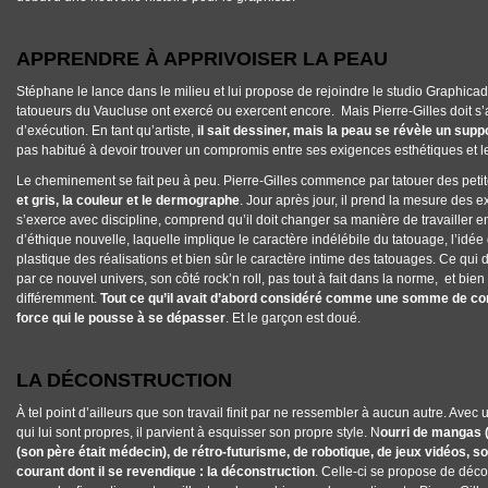
APPRENDRE À APPRIVOISER LA PEAU
Stéphane le lance dans le milieu et lui propose de rejoindre le studio Graphica
tatoueurs
du
Vaucluse
ont exercé ou exercent encore. Mais Pierre-Gilles doit s’
d’exécution. En tant qu’artiste,
il sait dessiner, mais la peau se révèle un suppor
pas habitué à devoir trouver un compromis entre ses exigences esthétiques et les
Le cheminement se fait peu à peu. Pierre-Gilles commence par tatouer des peti
et gris, la couleur et le dermographe
. Jour après jour, il prend la mesure des
s’exerce avec discipline, comprend qu’il doit changer sa manière de travailler
d’éthique nouvelle, laquelle implique le caractère indélébile du tatouage, l’idée 
plastique des réalisations et bien sûr le caractère intime des tatouages. Ce qui d’
par ce nouvel univers, son côté rock’n roll, pas tout à fait dans la norme, et bien
différemment.
Tout ce qu’il avait d’abord considéré comme une somme de con
force qui le pousse à se dépasser
. Et le garçon est doué.
LA DÉCONSTRUCTION
À tel point d’ailleurs que son travail finit par ne ressembler à aucun autre. Ave
qui lui sont propres, il parvient à esquisser son propre style. N
ourri de mangas (
(son père était médecin), de rétro-futurisme, de robotique, de jeux vidéos, 
courant dont il se revendique : la déconstruction
. Celle-ci se propose de déc