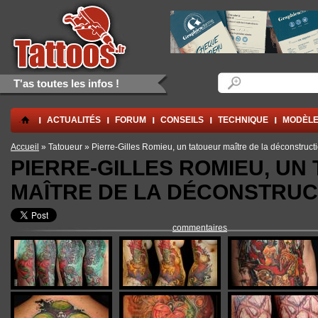
Aller au contenu principal
Skip to navigation
Formulaire de rec
Rechercher
T'as toutes les infos !
.
ACTUALITÉS
FORUM
CONSEILS
TECHNIQUE
MODÈLE
Vous êtes ici
Accueil
» Tatoueur » Pierre-Gilles Romieu, un tatoueur maître de la déconstruct
PIERRE-GILLES ROMIEU, UN
MAÎTRE DE LA DÉCONSTRUC
commentaires