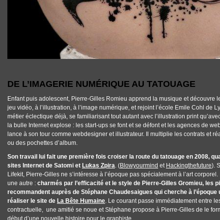
DE L’IMAGERIE NUMÉRIQUE AU TATOUAGE
Enfant puis adolescent, Pierre-Gilles Romieu apprend la musique et découvre le d
jeu vidéo, à l’illustration, à l’image numérique, et rejoint l’école Emile Cohl de 
métier éclectique déjà, se familiarisant tout autant avec l’illustration print qu’
la bulle Internet explose : les start-ups se font et se défont et les agences de we
lance à son tour comme webdesigner et illustrateur. Il multiplie les contrats et réa
ou des pochettes d’album.
Son travail lui fait une première fois croiser la route du tatouage en 2008, q
sites Internet de Satomi et
Lukas Zpira
. (
Blowyourmind
et
Hackingthefuture
). 
Lifekit, Pierre-Gilles ne s’intéresse à l’époque pas spécialement à l’art corpore
une autre :
charmés par l’efficacité et le style de Pierre-Gilles Gromieu, les
recommandent auprès de Stéphane Chaudesaigues qui cherche à l’époque 
réaliser le site de
La Bête Humaine
. Le courant passe immédiatement entre le
contractuelle, une amitié se noue et Stéphane propose à Pierre-Gilles de le form
début d’une nouvelle histoire pour le graphiste.