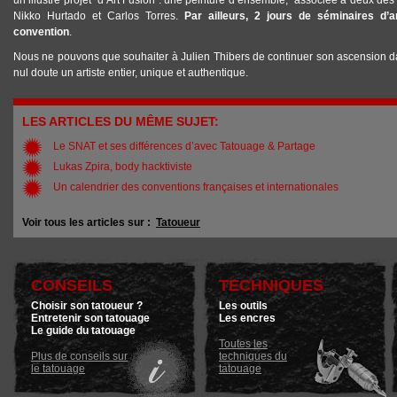
un illustre projet d’Art Fusion : une peinture d’ensemble, associée à deux des pl
Nikko Hurtado et Carlos Torres.
Par ailleurs, 2 jours de séminaires d’a
convention
.
Nous ne pouvons que souhaiter à Julien Thibers de continuer son ascension dans
nul doute un artiste entier, unique et authentique.
LES ARTICLES DU MÊME SUJET:
Le SNAT et ses différences d’avec Tatouage & Partage
Lukas Zpira, body hacktiviste
Un calendrier des conventions françaises et internationales
Voir tous les articles sur :
Tatoueur
CONSEILS
TECHNIQUES
Choisir son tatoueur ?
Les outils
Entretenir son tatouage
Les encres
Le guide du tatouage
Toutes les
Plus de conseils sur
techniques du
le tatouage
tatouage