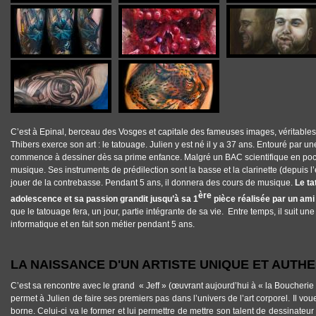
C’est à Epinal, berceau des Vosges et capitale des fameuses images, véritables
Thibers exerce son art : le tatouage. Julien y est né il y a 37 ans. Entouré par un
commence à dessiner dès sa prime enfance. Malgré un BAC scientifique en poch
musique. Ses instruments de prédilection sont la basse et la clarinette (depuis l
jouer de la contrebasse. Pendant 5 ans, il donnera des cours de musique.
Le ta
ère
adolescence et sa passion grandit jusqu’à sa 1
pièce réalisée par un ami 
que le tatouage fera, un jour, partie intégrante de sa vie. Entre temps, il suit 
informatique et en fait son métier pendant 5 ans.
LA NAISSANCE D'UN ARTISTE UNIQUE ET AUTH
C’est sa rencontre avec le grand « Jeff » (œuvrant aujourd’hui à « la Boucheri
permet à Julien de faire ses premiers pas dans l’univers de l’art corporel. Il vou
borne. Celui-ci va le former et lui permettre de mettre son talent de dessinateur