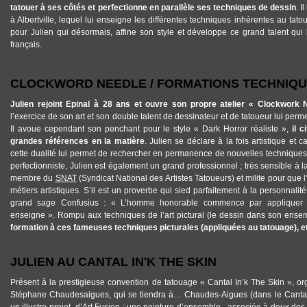
tatouer à ses côtés et perfectionne en parallèle ses techniques de dessin
. I
à Albertville, lequel lui enseigne les différentes techniques inhérentes au tat
pour Julien qui désormais, affine son style et développe ce grand talent qui
français.
CLOCKWORD NEEDLE / FORMATIONS TECHNIQU
Julien rejoint Epinal à 28 ans et ouvre son propre atelier « Clockwork 
l’exercice de son art et son double talent de dessinateur et de tatoueur lui permet
Il avoue cependant son penchant pour le style « Dark Horror réaliste »,
il 
grandes références en la matière
. Julien se déclare à la fois artistique et 
cette dualité lui permet de rechercher en permanence de nouvelles techniques e
perfectionniste, Julien est également un grand professionnel ; très sensible à l
membre du
SNAT
(Syndicat National des Artistes Tatoueurs) et milite pour que 
métiers artistiques. S’il est un proverbe qui sied parfaitement à la personnalité 
grand sage Confusius : « L’homme honorable commence par appliquer ce 
enseigne ». Rompu aux techniques de l’art pictural (le dessin dans son ense
formation à ces fameuses techniques picturales (appliquées au tatouage), et
JULIEN AU CANTAL IN'K THE SKIN
Présent à la prestigieuse convention de tatouage « Cantal In’k The Skin », o
Stéphane Chaudesaigues, qui se tiendra à… Chaudes-Aigues (dans le Cantal) 