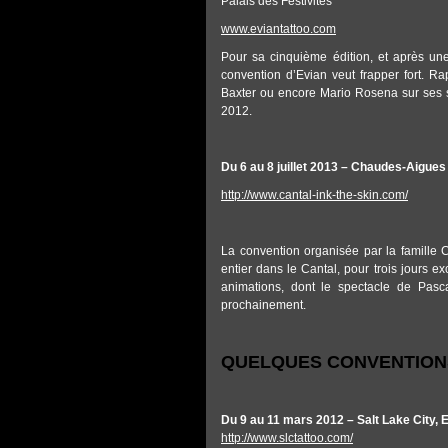
Palais des Festivités
www.eviantattoo.com
Pour sa cinquième édition, et après un
convention d’Evian veut frapper fort. Ra
Baxter ou encore Mario Rosena sur ses s
2012.
Du 6 au 8 juillet 2013 – Chaudes-Aigue
http://www.cantal-ink-the-skin.com/
La convention organisée par la famille 
entier dans le Cantal, pour trois jours e
animations, dont le spectacle de Pasc
prochainement.
QUELQUES CONVENTIONS
Du 9 au 11 mars 2012 – Salt Lake City, 
http://www.slctattoo.com/