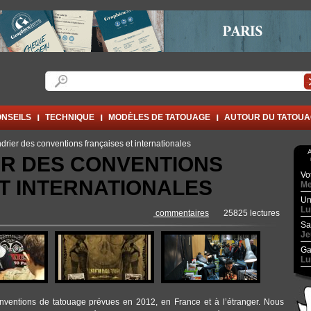
Formulaire de recherche
Rechercher
NSEILS
TECHNIQUE
MODÈLES DE TATOUAGE
AUTOUR DU TATOU
rier des conventions françaises et internationales
A
R DES CONVENTIONS
Vo
T INTERNATIONALES
Me
Un
Lu
commentaires
25825 lectures
Sa
Je
Ga
Lu
onventions de tatouage prévues en 2012, en France et à l’étranger. Nous