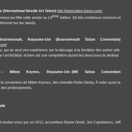
 (International Needle Art Tattoo)
http://www.tattoo-beurs.com/
ème
nelux qui fête cette année sa 13
édition. De très nombreux concours et
itionnel sur les stands.
nemouth, Royaume-Uni (Bournemouth Tattoo Convention)
com/
, qui se veut une expérience sur le tatouage à la frontière des autres arts.
’art théâtral, et bien sûr une compétition durant les deux jours du festival.
ilton Keynes, Royaume-Uni (MK Tattoo Convention
 la convention de Milton Keynes, très orientée Roller Derby. À noter aussi la
n des professionnels.
alie
d rendez-vous qui, en 2012, accueillera Shane Oneill, Joe Capobianco, Jeff