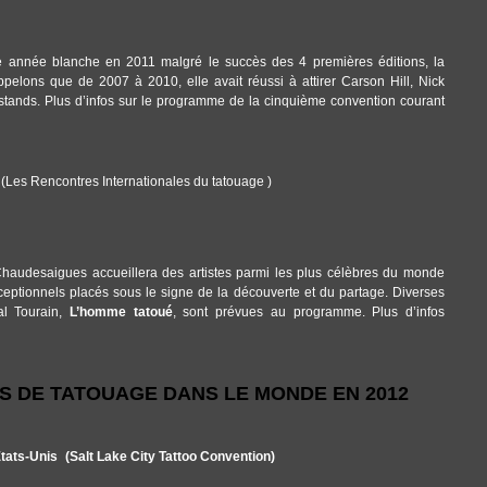
e année blanche en 2011 malgré le succès des 4 premières éditions, la
ppelons que de 2007 à 2010, elle avait réussi à attirer Carson Hill, Nick
tands. Plus d’infos sur le programme de la cinquième convention courant
s
(Les Rencontres Internationales du tatouage )
Chaudesaigues accueillera des artistes parmi les plus célèbres du monde
xceptionnels placés sous le signe de la découverte et du partage. Diverses
al Tourain,
L’homme tatoué
, sont prévues au programme. Plus d’infos
 DE TATOUAGE DANS LE MONDE EN 2012
Etats-Unis (Salt Lake City Tattoo Convention)