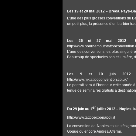
Les 19 et 20 mai 2012 – Breda, Pays-Bas
L’une des plus grosses conventions du Be
un petit plus, la présence d’un barbier trad
Les 26 et 27 mai 2012 - Bour
http://www.bournemouthtattooconvention.
L’une des conventions les plus singulières
Beaucoup de spectacles son et lumière, de l
Les 9 et 10 juin 2012 – M
http://www.mktattooconvention.co.uk/
Le portrait sera à l’honneur cette année à
tenue de séminaires gratuits à destinatio
er
Du 29 juin au 1
juillet 2012 – Naples, It
http://www.tattooexponapoli.it
La convention de Naples est un très gran
Gogue ou encore Andrea Affermi.