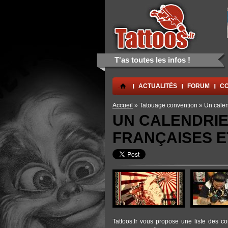
Aller au contenu principal
Skip to navigation
T'as toutes les infos !
.
ACTUALITÉS
FORUM
CO
Vous êtes ici
Accueil
» Tatouage convention » Un calend
UN CALENDRIE
FRANÇAISES E
Tattoos.fr vous propose une liste des c