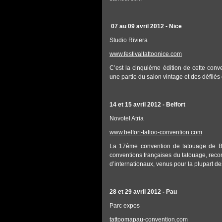
07 au 09 avril 2012 - Nice
Studio Riviera
www.festivaltattoonice.com
C’est la cinquième édition de cette conv
une partie du salon vintage et des défilés 
14 et 15 avril 2012 - Belfort
Novotel Atria
www.belfort-tattoo-convention.com
La 17ème convention de tatouage de Bel
conventions françaises du tatouage, reco
d’internationaux, venus pour la plupart 
28 et 29 avril 2012 - Pau
Parc expos
tattoomapau-convention.com