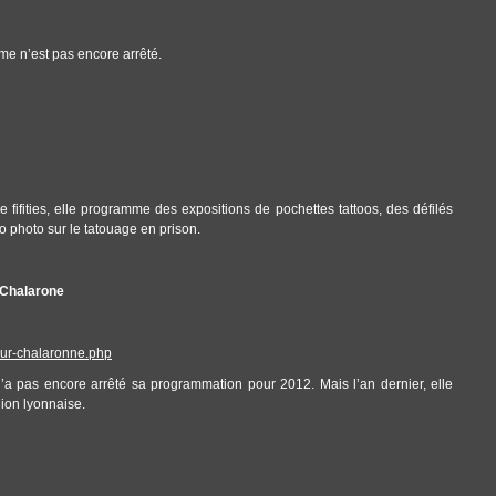
me n’est pas encore arrêté.
fifities, elle programme des expositions de pochettes tattoos, des défilés
 photo sur le tatouage en prison.
 Chalarone
sur-chalaronne.php
n’a pas encore arrêté sa programmation pour 2012. Mais l’an dernier, elle
région lyonnaise.