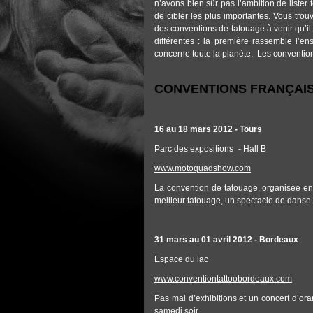
n’avons bien sûr pas l’ambition de liste
de cibler les plus importantes. Vous trouv
des conventions de tatouage à venir qu’il
différentes : la première rassemble l’
concerne toute la planète. Les convention
CONVENTIONS FRANÇAIS
16 au 18 mars 2012 - Tours
Parc des expositions - Hall B
www.motoquadshow.com
La convention de tatouage, organisée e
meilleur tatouage, un spectacle de danse
31 mars au 01 avril 2012 - Bordeaux
Espace du lac
www.conventiontattoobordeaux.com
Pas mal d’exhibitions et un concert d’or
samedi soir.