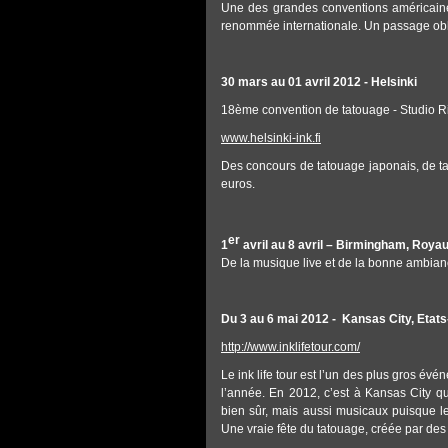
Une des grandes conventions américaines
renommée internationale. Un passage obl
30 mars au 01 avril 2012 - Helsinki
18ème convention de tatouage - Studio 
www.helsinki-ink.fi
Des concours de tatouage japonais, de t
euros.
er
1
avril au 8 avril – Birmingham, Roya
De la musique live et de la bonne ambian
Du 3 au 6 mai 2012 - Kansas City, Etats-
http://www.inklifetour.com/
Le ink life tour est l’un des plus gros év
l’année. En 2012, c’est à Kansas City qu
bien sûr, mais aussi musicaux puisque le
Une vraie fête du tatouage, créée par des