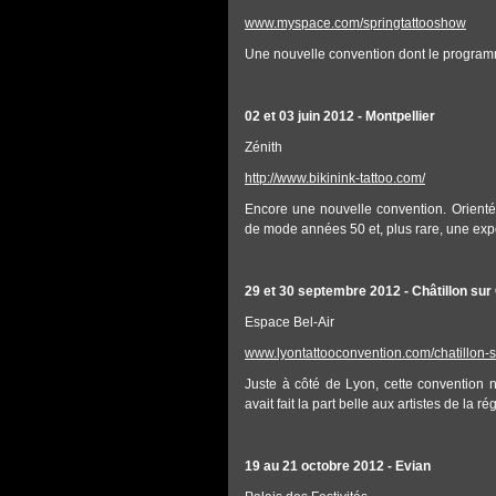
www.myspace.com/springtattooshow
Une nouvelle convention dont le program
02 et 03 juin 2012 - Montpellier
Zénith
http://www.bikinink-tattoo.com/
Encore une nouvelle convention. Orientée 
de mode années 50 et, plus rare, une expo
29 et 30 septembre 2012 - Châtillon sur
Espace Bel-Air
www.lyontattooconvention.com/chatillon-
Juste à côté de Lyon, cette convention 
avait fait la part belle aux artistes de la 
19 au 21 octobre 2012 - Evian