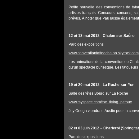
Petite nouvelle des conventions de tat
artistes français. Concours, concerts, s
prévus. À noter que Pau laisse également
12 et 13 mai 2012 - Chalon-sur-Saône
Parc des expositions
www.conventiontattoochalon.skyrock.com
Les animations de la convention de Chalon
qu’un spectacle burlesque. Les tatoueurs 
19 et 20 mai 2012 - La Roche-sur-Yon
Salle des fêtes Bourg sur La Roche
www.myspace.com/the_flying_petoux
Joy Ortega viendra d’Austin pour la conve
02 et 03 juin 2012 – Charleroi (Spring ta
Parc des expositions