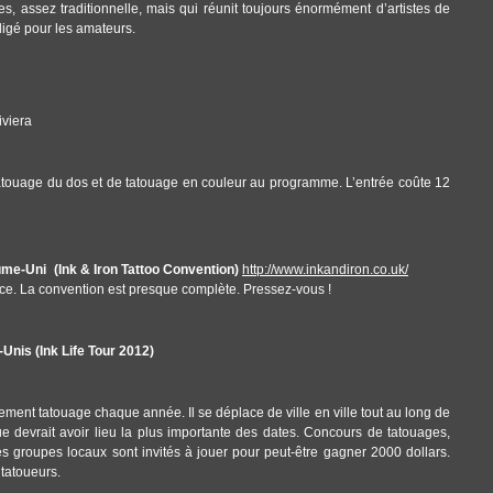
, assez traditionnelle, mais qui réunit toujours énormément d’artistes de
igé pour les amateurs.
Riviera
atouage du dos et de tatouage en couleur au programme. L’entrée coûte 12
ume-Uni (Ink & Iron Tattoo Convention)
http://www.inkandiron.co.uk/
ce. La convention est presque complète. Pressez-vous !
Unis (Ink Life Tour 2012)
énement tatouage chaque année. Il se déplace de ville en ville tout au long de
e devrait avoir lieu la plus importante des dates. Concours de tatouages,
s groupes locaux sont invités à jouer pour peut-être gagner 2000 dollars.
 tatoueurs.