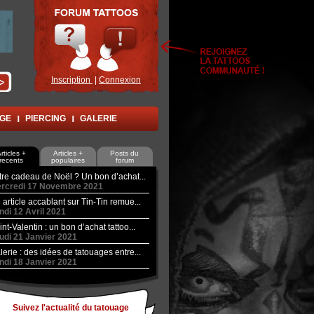
Inscription
|
Connexion
AGE
PIERCING
GALERIE
rticles +
Articles +
Posts du
recents
populaires
forum
tre cadeau de Noël ? Un bon d’achat...
rcredi 17 Novembre 2021
 article accablant sur Tin-Tin remue...
ndi 12 Avril 2021
int-Valentin : un bon d’achat tattoo...
udi 21 Janvier 2021
lerie : des idées de tatouages entre...
ndi 18 Janvier 2021
Suivez l'actualité du tatouage