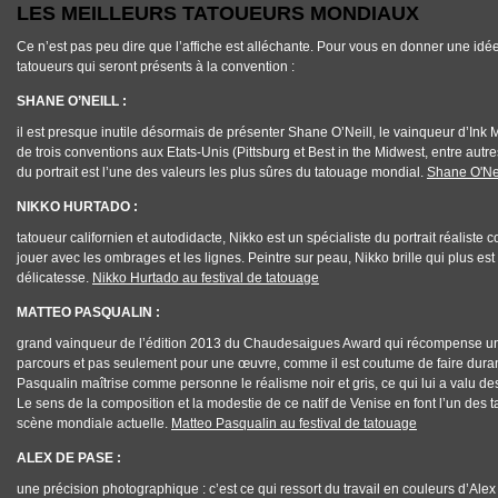
LES MEILLEURS TATOUEURS MONDIAUX
Ce n’est pas peu dire que l’affiche est alléchante. Pour vous en donner une id
tatoueurs qui seront présents à la convention :
SHANE O’NEILL :
il est presque inutile désormais de présenter Shane O’Neill, le vainqueur d’Ink
de trois conventions aux Etats-Unis (Pittsburg et Best in the Midwest, entre autr
du portrait est l’une des valeurs les plus sûres du tatouage mondial.
Shane O'Nei
NIKKO HURTADO :
tatoueur californien et autodidacte, Nikko est un spécialiste du portrait réaliste cou
jouer avec les ombrages et les lignes. Peintre sur peau, Nikko brille qui plus est
délicatesse.
Nikko Hurtado au festival de tatouage
MATTEO PASQUALIN :
grand vainqueur de l’édition 2013 du Chaudesaigues Award qui récompense un 
parcours et pas seulement pour une œuvre, comme il est coutume de faire duran
Pasqualin maîtrise comme personne le réalisme noir et gris, ce qui lui a valu des
Le sens de la composition et la modestie de ce natif de Venise en font l’un des 
scène mondiale actuelle.
Matteo Pasqualin au festival de tatouage
ALEX DE PASE :
une précision photographique : c’est ce qui ressort du travail en couleurs d’
Alex