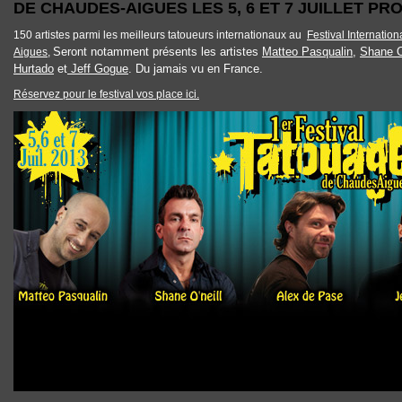
DE CHAUDES-AIGUES LES 5, 6 ET 7 JUILLET PR
150 artistes
parmi les
meilleurs tatoueurs internationaux
au
Festival Internati
Seront notamment présents les artistes
Matteo Pasqualin
,
Shane O
Aigues
,
Hurtado
et
Jeff Gogue
. Du jamais vu en France.
Réservez pour le festival vos place ici.
FESTIVAL-TATOUAGE-CHAUDES-AIGUES-1.JPG