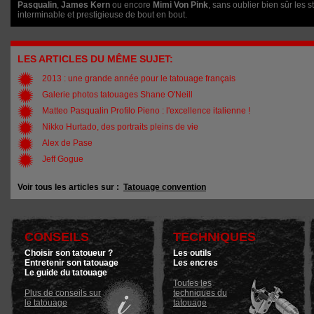
Pasqualin
,
James Kern
ou encore
Mimi Von Pink
, sans oublier bien sûr les s
interminable et prestigieuse de bout en bout.
LES ARTICLES DU MÊME SUJET:
2013 : une grande année pour le tatouage français
Galerie photos tatouages Shane O'Neill
Matteo Pasqualin Profilo Pieno : l'excellence italienne !
Nikko Hurtado, des portraits pleins de vie
Alex de Pase
Jeff Gogue
Voir tous les articles sur :
Tatouage convention
CONSEILS
TECHNIQUES
Choisir son tatoueur ?
Les outils
Entretenir son tatouage
Les encres
Le guide du tatouage
Toutes les
Plus de conseils sur
techniques du
le tatouage
tatouage