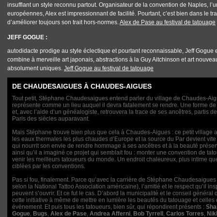
insufflant un style reconnu partout. Organisateur de la convention de Naples, l’
européennes, Alex est impressionnant de facilité. Pourtant, c’est bien dans le tra
d’améliorer toujours son trait hors-normes.
Alex de Pase au festival de tatouage
JEFF GOGUE :
autodidacte prodige au style éclectique et pourtant reconnaissable, Jeff Gogue e
combine à merveille art japonais, abstractions à la Guy Aitchinson et art nouvea
absolument uniques.
Jeff Gogue au festival de tatouage
DE CHAUDESAIGUES À CHAUDES-AIGUES
Tout petit, Stéphane Chaudesaigues entend parler du village de Chaudes-Aigue
représente comme un lieu auquel il devra fatalement se rendre. Une forme de pè
et, avec l’aide d’un généalogiste, retrouvera la trace de ses ancêtres, partis
Paris des siècles auparavant.
Mais Stéphane trouve bien plus que cela à Chaudes-Aigues : ce petit village 
les eaux thermales les plus chaudes d’Europe et la source du Par devient vit
qui nourrit son envie de rendre hommage à ses ancêtres et à la beauté préser
ainsi qu’il a imaginé ce projet qui semblait fou : monter une convention de tato
venir les meilleurs tatoueurs du monde. Un endroit chaleureux, plus intime qu
ciblées par les conventions.
Pas si fou, finalement. Parce qu’avec la carrière de Stéphane Chaudesaigues 
selon la National Tattoo Association américaine), l’amitié et le respect qu’il ins
peuvent s’ouvrir. Et ce fut le cas. D’abord la municipalité et le conseil généra
cette initiative à même de mettre en lumière les beautés du tatouage et celles 
évènement. Et puis tous les tatoueurs, bien sûr, qui répondirent présents :
Sha
Gogue
,
Bugs
,
Alex de Pase
,
Andrea Afferni
,
Bob Tyrrell
,
Carlos Torres
,
Nik