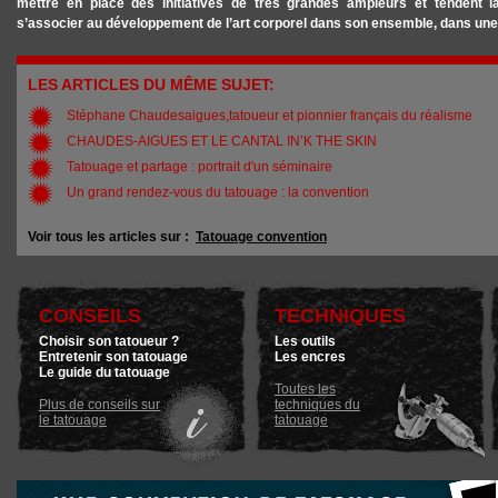
mettre en place des initiatives de très grandes ampleurs et tendent 
s’associer au développement de l’art corporel dans son ensemble, dans une
LES ARTICLES DU MÊME SUJET:
Stéphane Chaudesaigues,tatoueur et pionnier français du réalisme
CHAUDES-AIGUES ET LE CANTAL IN’K THE SKIN
Tatouage et partage : portrait d'un séminaire
Un grand rendez-vous du tatouage : la convention
Voir tous les articles sur :
Tatouage convention
CONSEILS
TECHNIQUES
Choisir son tatoueur ?
Les outils
Entretenir son tatouage
Les encres
Le guide du tatouage
Toutes les
Plus de conseils sur
techniques du
le tatouage
tatouage