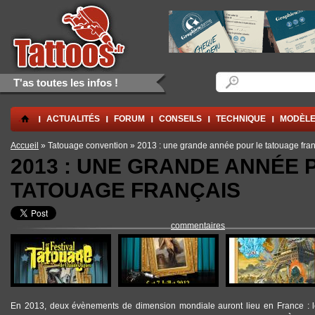
Aller au contenu principal
Skip to navigation
Formulaire de rec
Rechercher
T'as toutes les infos !
.
ACTUALITÉS
FORUM
CONSEILS
TECHNIQUE
MODÈLE
Vous êtes ici
Accueil
» Tatouage convention » 2013 : une grande année pour le tatouage fra
2013 : UNE GRANDE ANNÉE 
TATOUAGE FRANÇAIS
commentaires
En 2013, deux évènements de dimension mondiale auront lieu en France : l