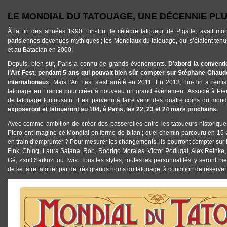
LE MONDIAL DU TATOUAGE, UNE DÉCENNIE PL
À la fin des années 1990, Tin-Tin, le célèbre tatoueur de Pigalle, avait m
parisiennes devenues mythiques ; les Mondiaux du tatouage, qui s’étaient ten
et au Bataclan en 2000.
Depuis, bien sûr, Paris a connu de grands évènements.
D’abord la conventi
l’Art Fest, pendant 5 ans qui pouvait bien sûr compter sur Stéphane Chaud
internationaux
. Mais l'Art Fest s'est arrêté en 2011. En 2013, Tin-Tin a remis 
tatouage en France pour créer à nouveau un grand évènement. Associé à Pier
de tatouage toulousain, il est parvenu à faire venir des quatre coins du mond
exposeront et tatoueront au 104, à Paris, les 22, 23 et 24 mars prochains.
Avec comme ambition de créer des passerelles entre les tatoueurs historiques
Piero ont imaginé ce Mondial en forme de bilan ; quel chemin parcouru en 15 an
en train d’emprunter ? Pour mesurer les changements, ils pourront compter sur 
Fink, Ching, Laura Satana, Rob, Rodrigo Morales, Victor Portugal, Alex Reinke
Gé, Zsolt Sarkozi ou Twix. Tous les styles, toutes les personnalités, y seront b
de se faire tatouer par de très grands noms du tatouage, à condition de réserver
AFFICHE_0.JPG