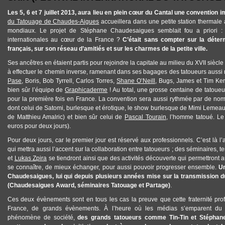
Les 5, 6 et 7 juillet 2013, aura lieu en plein cœur du Cantal une convention
du Tatouage de Chaudes-Aigues
accueillera dans une petite station thermale
mondiaux. Le projet de Stéphane Chaudesaigues semblait fou a priori : 
internationales au cœur de la France ?
C’était sans compter sur la déterm
français, sur son réseau d’amitiés et sur les charmes de la petite ville.
Ses ancêtres en étaient partis pour rejoindre la capitale au milieu du XVII siècle
à effectuer le chemin inverse, ramenant dans ses bagages des tatoueurs aussi
Pase
, Boris, Bob Tyrrell, Carlos Torres,
Shane O’Neill
, Bugs, James et Tim Ke
bien sûr l’équipe de
Graphicaderme
! Au total, une grosse centaine de tatoueu
pour la première fois en France. La convention sera aussi rythmée par de nomb
dont celui de Satomi, burlesque et érotique, le show burlesque de Mimi Lemeaux 
de Matthieu Amalric) et bien sûr celui de
Pascal Tourain
, l’homme tatoué. Le 
euros pour deux jours).
Pour deux jours, car le premier jour est réservé aux professionnels. C’est là l’
qui mettra aussi l’accent sur la collaboration entre tatoueurs ; des séminaires, 
et
Lukas Zpira
se tiendront ainsi que des activités découverte qui permettront 
se connaître, de mieux échanger, pour aussi pouvoir progresser ensemble.
Un
Chaudesaigues, lui qui depuis plusieurs années mise sur la transmission du
(Chaudesaigues Award, séminaires Tatouage et Partage)
.
Ces deux évènements sont en tous les cas la preuve que cette fraternité prof
France, de grands évènements. À l’heure où les médias s’emparent du ta
phénomène de société,
des grands tatoueurs comme Tin-Tin et Stépha