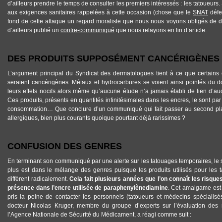
d’ailleurs prendre le temps de consulter les premiers intéressés : les tatoueurs.
aux exigences sanitaires rappelées à cette occasion (chose que le
SNAT
défen
fond de cette attaque un regard moraliste que nous nous voyons obligés de 
d’ailleurs publié un
contre-communiqué
que nous relayons en fin d’article.
DES PRODUITS SUPPOSÉMENT CANCÉRIGÈNES
L’argument principal du Syndicat des dermatologues tient à ce que certain
seraient cancérigènes. Métaux et hydrocarbures se voient ainsi pointés du 
leurs effets nocifs alors même qu’aucune étude n’a jamais établi de lien d’au
Ces produits, présents en quantités infinitésimales dans les encres, le sont pa
consommation… Que conclure d’un communiqué qui fait passer au second pla
allergiques, bien plus courants quoique pourtant déjà rarissimes ?
CONFUSION DES GENRES
En terminant son communiqué par une alerte sur les tatouages temporaires, le
plus est dans le mélange des genres puisque les produits utilisés pour les
diffèrent radicalement.
Cela fait plusieurs années que l’on connaît les risques
présence dans l’encre utilisée de paraphenylènediamine
. Cet amalgame est 
pris la peine de contacter les personnels (tatoueurs et médecins spécialis
docteur Nicolas Kruger, membre du groupe d’experts sur l’évaluation des 
l’Agence Nationale de Sécurité du Médicament, a réagi comme suit :