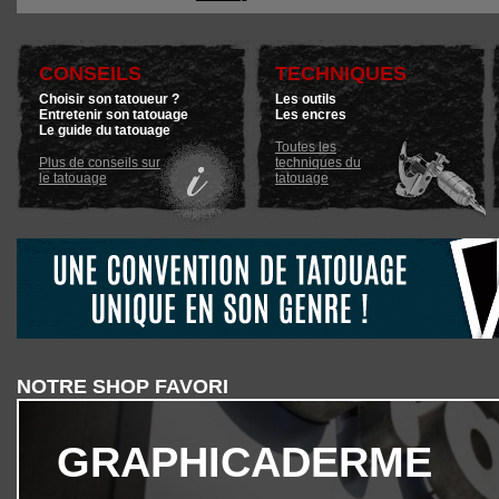
CONSEILS
TECHNIQUES
Choisir son tatoueur ?
Les outils
Entretenir son tatouage
Les encres
Le guide du tatouage
Toutes les
Plus de conseils sur
techniques du
le tatouage
tatouage
NOTRE SHOP FAVORI
GRAPHICADERME