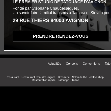
LE PREMIER STUDIO DE TATOUAGE D'AVIGNON
Fondé par Stéphane Chaudesaigues.
Un savoir-faire familial transmis à Tamara et Steven pour
29 RUE THIERS 84000 AVIGNON
PRENDRE RENDEZ-VOUS
Menu secondaire
Actualités
Conseils
Conventions
Tato
Restaurant
-
Restaurant Chaudes-aigues
-
Brasserie
-
Salon de thé
-
coffee shop
-
Restauration rapide
-
Tatouage
-
Tattoo