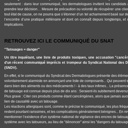
seulement : dans leur communiqué, les dermatologues invitent les candidats 
prendre leur décision… Mesure de précaution ou volonté de récupérer une clie
tout état de cause, on ne pourra que s’étonner d’un tel acharnement basé sur 
l’encontre d’une pratique millénaire et dont on connaît depuis longtemps, e
implications.
RETROUVEZ ICI LE COMMUNIQUÉ DU SNAT
"Tatouages = danger"
Un titre inquiétant, une liste de produits toxiques, une accusation "cancé
d'un récent communiqué imprécis et trompeur du Syndicat National des 
(SNDV).
En effet, si le communiqué du Syndicat des Dermatologues présente des élément
volontairement alarmiste en annonçant une liste de composants... Qui peuvent
dans bien des aliments ou des médicaments ! - à des taux infimes... La présenc
de tatouage est connue depuis plus de dix ans : Seraient-ils subitement deven
Plus grave : Citer ces produits comme étant cancérigènes, alors que jamais auc
lien de causalité avec un tatouage.
Les réactions allergiques sont, comme le précise le communiqué, les plus fréqu
restent pourtant rarissimes, et les complications généralement bénignes... En 
mentionner l’existence d'un système national de vigilance des encres de tatouag
système avec les tatoueurs, au lieu de "dénoncer" ainsi les "dangers du tatouag