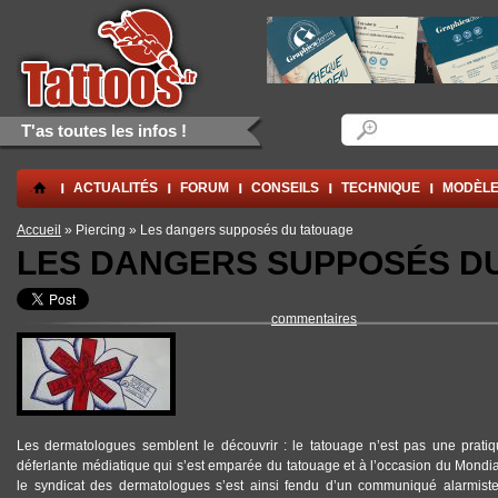
Aller au contenu principal
Skip to navigation
Formulaire de rec
Rechercher
T'as toutes les infos !
.
ACTUALITÉS
FORUM
CONSEILS
TECHNIQUE
MODÈLE
Vous êtes ici
Accueil
» Piercing » Les dangers supposés du tatouage
LES DANGERS SUPPOSÉS D
commentaires
Les dermatologues semblent le découvrir : le tatouage n’est pas une pratiqu
déferlante médiatique qui s’est emparée du tatouage et à l’occasion du Mondi
le syndicat des dermatologues s’est ainsi fendu d’un communiqué alarmiste