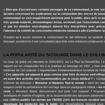
«
Bien que d'accord avec certains passages de ce communiqué, je suis surpr
lacunes concernant les explications sur la composition des encres de tatou
communiqué se veut exagérément alarmiste pour le public, alors qu'à ce j
très grande majorité, dermatologues inclus, reconnaît que l'association can
et que les données toxicologiques doivent être interprétées avec précau
l'absence de volonté de concertation médecins-tatoueurs afin d'améliorer la
D’autant qu’à aucun moment le communiqué ne fait référence au système n
tatouage, pourtant né d’une consultation plus forte entre médecins et tatoueurs e
LA POPULARITÉ DU TATOUAGE DANS LE COLLI
Le coup de grâce est intervenu le 25/01/2013, sur Le Plus du NouvelObs. Le
rapport sur les complexités liés à la pratique du tatouage en 2007, y livre un
médicale de l’art corporel. L’argumentaire fondamentalement moraliste de l’in
«
Ces appareils qui piquent la peau comme pour faire du morse sont effra
en avant des activités non recommandées par le corps médical ?
» s’indi
s’étonne de retrouver «
Monsieur et Madame Tout le monde
» dans les sal
usagers contre la permanence de l’encrage dans un paragraphe intitulé «
les 
reste
». Monsieur Bazex découvrirait-il tout juste l’art corporel ? N’aurai
drastiques en matière d’hygiène, de la responsabilité des tatoueurs adhérents 
Les chiffres publiés l’an dernier par l’INSEE (10% des français seraient t
davantage les médecins que le public
. Un conservatisme déguisé sous 