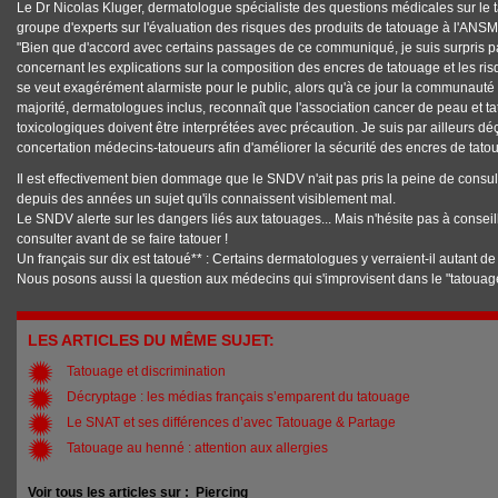
Le Dr Nicolas Kluger, dermatologue spécialiste des questions médicales sur le 
groupe d'experts sur l'évaluation des risques des produits de tatouage à l'ANSM*,
"Bien que d'accord avec certains passages de ce communiqué, je suis surpris pa
concernant les explications sur la composition des encres de tatouage et les 
se veut exagérément alarmiste pour le public, alors qu'à ce jour la communaut
majorité, dermatologues inclus, reconnaît que l'association cancer de peau et ta
toxicologiques doivent être interprétées avec précaution. Je suis par ailleurs d
concertation médecins-tatoueurs afin d'améliorer la sécurité des encres de tato
Il est effectivement bien dommage que le SNDV n'ait pas pris la peine de consu
depuis des années un sujet qu'ils connaissent visiblement mal.
Le SNDV alerte sur les dangers liés aux tatouages... Mais n'hésite pas à conseill
consulter avant de se faire tatouer !
Un français sur dix est tatoué** : Certains dermatologues y verraient-il autant de
Nous posons aussi la question aux médecins qui s'improvisent dans le "tatouage
LES ARTICLES DU MÊME SUJET:
Tatouage et discrimination
Décryptage : les médias français s’emparent du tatouage
Le SNAT et ses différences d’avec Tatouage & Partage
Tatouage au henné : attention aux allergies
Voir tous les articles sur :
Piercing