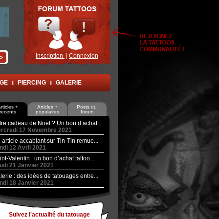
Inscription
|
Connexion
AGE
PIERCING
GALERIE
rticles +
Articles +
Posts du
recents
populaires
forum
tre cadeau de Noël ? Un bon d’achat...
rcredi 17 Novembre 2021
 article accablant sur Tin-Tin remue...
ndi 12 Avril 2021
int-Valentin : un bon d’achat tattoo...
udi 21 Janvier 2021
lerie : des idées de tatouages entre...
ndi 18 Janvier 2021
Suivez l'actualité du tatouage