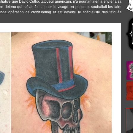
tiative que David Cutlip, tatoueur americain, n’a pourtant rien à envier à sa
n détenu qui s’était fait tatouer le visage en prison et souhaitait les faire
rande opération de crowfunding et est devenu le spécialiste des tatoués