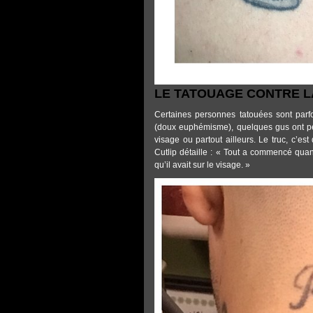
LE TATOUAGE CONTRE L
Certaines personnes tatouées sont parf
(doux euphémisme), quelques gus ont pen
visage ou partout ailleurs. Le truc, c’est
Cutlip détaille : « Tout a commencé qu
qu’il avait sur le visage. »
TATTOOS_GANG.JPG