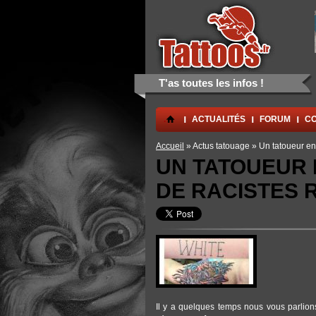
Aller au contenu principal
Skip to navigation
T'as toutes les infos !
.
ACTUALITÉS
FORUM
CO
Vous êtes ici
Accueil
» Actus tatouage » Un tatoueur enl
UN TATOUEUR 
DE RACISTES 
Il y a quelques temps nous vous parlion