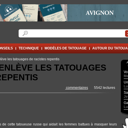
Formulaire de recherche
Rechercher
NSEILS
TECHNIQUE
MODÈLES DE TATOUAGE
AUTOUR DU TATOU
ève les tatouages de racistes repentis
A
ENLÈVE LES TATOUAGES
Vo
REPENTIS
Me
Un
Lu
commentaires
5542 lectures
Sa
Je
Ga
Lu
s de cette tatoueuse russe qui aidait les femmes battues à masquer leurs