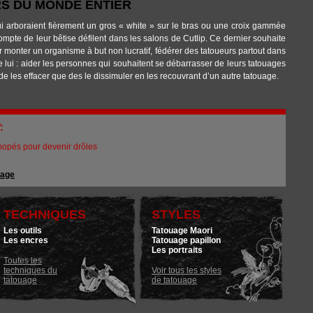
S DU MONDE ENTIER
i arboraient fièrement un gros « white » sur le bras ou une croix gammée
 compte de leur bêtise défilent dans les salons de Cutlip. Ce dernier souhaite
monter un organisme à but non lucratif, fédérer des tatoueurs partout dans
lui : aider les personnes qui souhaitent se débarrasser de leurs tatouages
 de les effacer que des le dissimuler en les recouvrant d’un autre tatouage.
T:
hopés pour devenir drôles
uage
TECHNIQUES
STYLES
Les outils
Tatouage Maori
Les encres
Tatouage papillon
Les portraits
Toutes les
techniques du
Voir tous les styles
tatouage
de tatouage