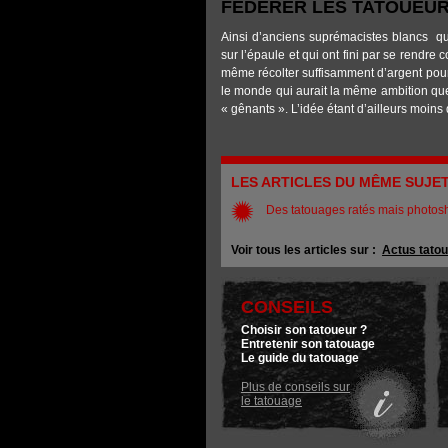
FÉDÉRER LES TATOUEUR
Ainsi d’anciens suprémacistes blancs qu
sur l’épaule et qui ont fini par se rendre
même récolter suffisamment d’argent pour 
le monde qui aurait la même ambition que 
« gênants ». L’idée étant d’ailleurs moins
LES ARTICLES DU MÊME SUJE
Des tatouages ratés mais photos
Voir tous les articles sur :
Actus tato
CONSEILS
Choisir son tatoueur ?
Entretenir son tatouage
Le guide du tatouage
Plus de conseils sur
le tatouage