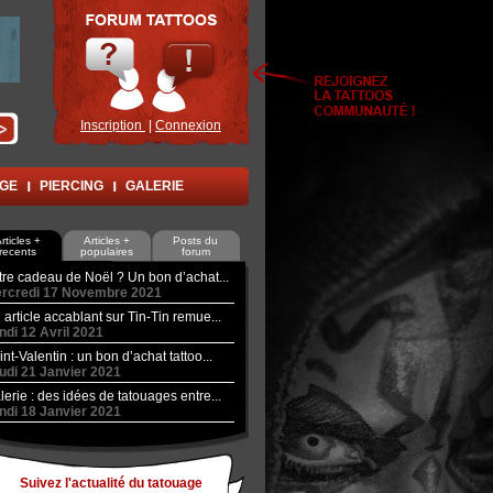
Inscription
|
Connexion
AGE
PIERCING
GALERIE
rticles +
Articles +
Posts du
recents
populaires
forum
tre cadeau de Noël ? Un bon d’achat...
rcredi 17 Novembre 2021
 article accablant sur Tin-Tin remue...
ndi 12 Avril 2021
int-Valentin : un bon d’achat tattoo...
udi 21 Janvier 2021
lerie : des idées de tatouages entre...
ndi 18 Janvier 2021
Suivez l'actualité du tatouage