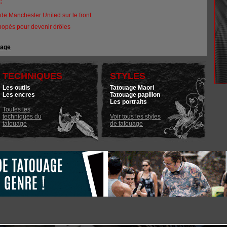
T:
n de Manchester United sur le front
hopés pour devenir drôles
uage
TECHNIQUES
STYLES
Les outils
Tatouage Maori
Les encres
Tatouage papillon
Les portraits
Toutes les
techniques du
Voir tous les styles
tatouage
de tatouage