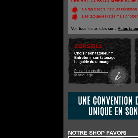
LES ARTICLES DU MÊME SUJE
Ce fan s’est fait tatouer l’écusso
Des tatouages ratés mais photos
Voir tous les articles sur :
Actus tato
CONSEILS
Choisir son tatoueur ?
Entretenir son tatouage
Le guide du tatouage
Plus de conseils sur
le tatouage
NOTRE SHOP FAVORI