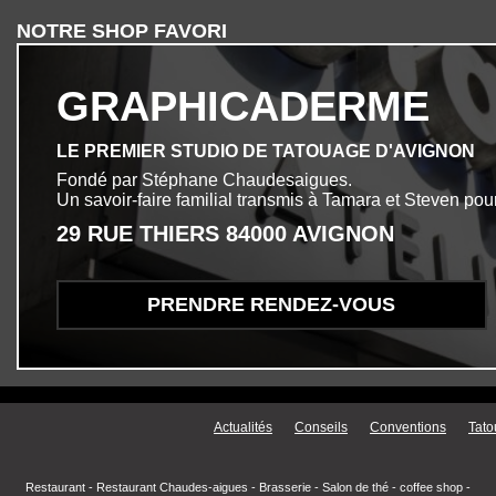
NOTRE SHOP FAVORI
GRAPHICADERME
LE PREMIER STUDIO DE TATOUAGE D'AVIGNON
Fondé par Stéphane Chaudesaigues.
Un savoir-faire familial transmis à Tamara et Steven pour
29 RUE THIERS 84000 AVIGNON
PRENDRE RENDEZ-VOUS
Menu secondaire
Actualités
Conseils
Conventions
Tato
Restaurant
-
Restaurant Chaudes-aigues
-
Brasserie
-
Salon de thé
-
coffee shop
-