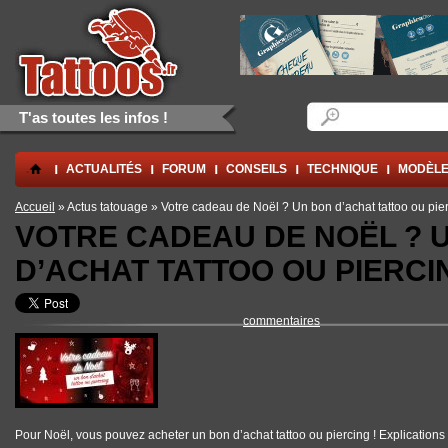
Aller au contenu principal
Skip to navigation
Formulaire de rec
Rechercher
T'as toutes les infos !
.
ACTUALITÉS
FORUM
CONSEILS
TECHNIQUE
MODÈLE
Vous êtes ici
Accueil
» Actus tatouage » Votre cadeau de Noël ? Un bon d’achat tattoo ou pier
VOTRE CADEAU DE NOËL ? 
D’ACHAT TATTOO OU PIERCIN
commentaires
Pour Noël, vous pouvez acheter un bon d’achat tattoo ou piercing ! Explications 