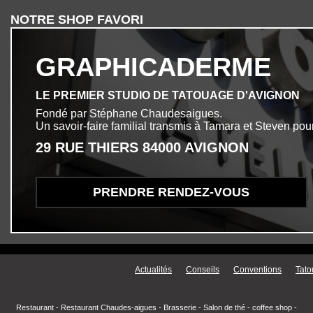
NOTRE SHOP FAVORI
GRAPHICADERME
LE PREMIER STUDIO DE TATOUAGE D'AVIGNON
Fondé par Stéphane Chaudesaigues.
Un savoir-faire familial transmis à Tamara et Steven pour
29 RUE THIERS 84000 AVIGNON
PRENDRE RENDEZ-VOUS
Menu secondaire
Actualités
Conseils
Conventions
Tato
Restaurant
-
Restaurant Chaudes-aigues
-
Brasserie
-
Salon de thé
-
coffee shop
-