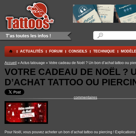
Aller au contenu principal
Skip to navigation
Formulaire de rec
Rechercher
T'as toutes les infos !
.
ACTUALITÉS
FORUM
CONSEILS
TECHNIQUE
MODÈLE
Vous êtes ici
Accueil
» Actus tatouage » Votre cadeau de Noël ? Un bon d’achat tattoo ou pier
VOTRE CADEAU DE NOËL ? 
D’ACHAT TATTOO OU PIERCIN
commentaires
Pour Noël, vous pouvez acheter un bon d’achat tattoo ou piercing ! Explications 