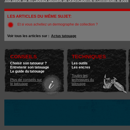
Tout savoir sur les cadeaux tatouage de Graphicaderme et commander le vôtre
LES ARTICLES DU MÊME SUJET:
Et si vous achetiez un dermographe de collection ?
Voir tous les articles sur :
Actus tatouage
CONSEILS
TECHNIQUES
Choisir son tatoueur ?
Les outils
Entretenir son tatouage
Les encres
Le guide du tatouage
Toutes les
Plus de conseils sur
techniques du
le tatouage
tatouage