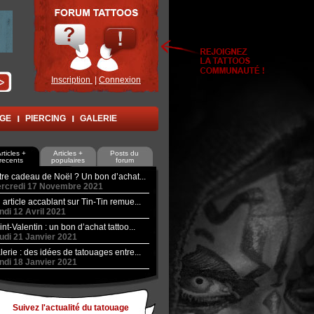
Inscription
|
Connexion
AGE
PIERCING
GALERIE
rticles +
Articles +
Posts du
recents
populaires
forum
tre cadeau de Noël ? Un bon d’achat...
rcredi 17 Novembre 2021
 article accablant sur Tin-Tin remue...
ndi 12 Avril 2021
int-Valentin : un bon d’achat tattoo...
udi 21 Janvier 2021
lerie : des idées de tatouages entre...
ndi 18 Janvier 2021
Suivez l'actualité du tatouage