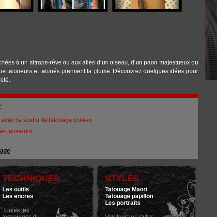
chées à un attrape-rêve ou aux ailes d’un oiseau, d’un paon majestueux ou
 que tatoueurs et tatoués prennent la plume. Découvrez quelques idées pour
eté.
T:
s avec ce studio de tatouage coréen
les tatoueurs
uage
TECHNIQUES
STYLES
Les outils
Tatouage Maori
Les encres
Tatouage papillon
Les portraits
Toutes les