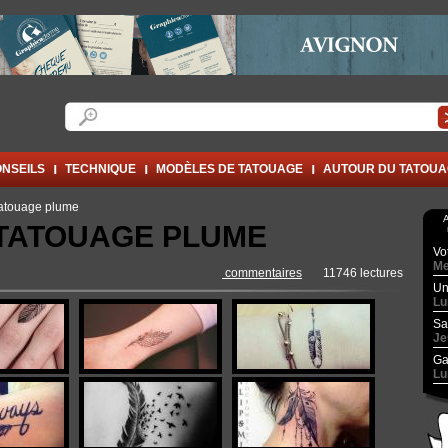
Formulaire de recherche
Rechercher
NSEILS
TECHNIQUE
MODÈLES DE TATOUAGE
AUTOUR DU TATOU
tatouage plume
A
 TATOUAGE PLUME
Vo
Me
commentaires
11746 lectures
Un
Lu
Sa
Je
Ga
Lu