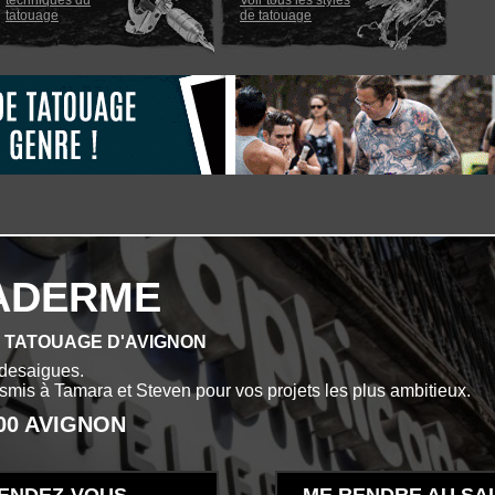
techniques du
Voir tous les styles
tatouage
de tatouage
ADERME
E TATOUAGE D'AVIGNON
desaigues.
ansmis à Tamara et Steven pour vos projets les plus ambitieux.
000 AVIGNON