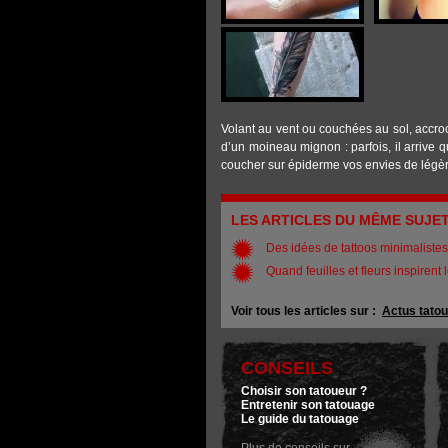
Volant au vent ou couchées au sol, accro
d’un moineau mignon : parfois, il arrive
coucher sur épiderme vos envies de légèr
LES ARTICLES DU MÊME SUJE
Des idées de tattoos minimaliste
Quand feuilles et fleurs inspirent 
Voir tous les articles sur :
Actus tato
CONSEILS
Choisir son tatoueur ?
Entretenir son tatouage
Le guide du tatouage