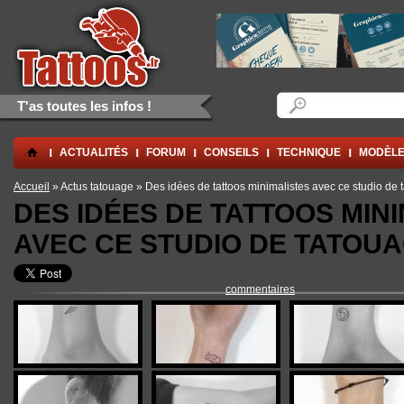
Aller au contenu principal
Skip to navigation
Formulaire de rec
Rechercher
T'as toutes les infos !
.
ACTUALITÉS
FORUM
CONSEILS
TECHNIQUE
MODÈLE
Vous êtes ici
Accueil
» Actus tatouage » Des idées de tattoos minimalistes avec ce studio de
DES IDÉES DE TATTOOS MIN
AVEC CE STUDIO DE TATOU
commentaires