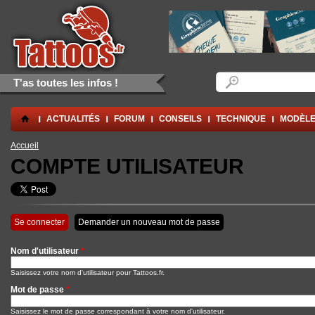
Aller au contenu principal
Skip to navigation
Formulaire de rec
Rechercher
T'as toutes les infos !
.
ACTUALITÉS
FORUM
CONSEILS
TECHNIQUE
MODÈLE
Vous êtes ici
Accueil
COMPTE UTILISATEUR
Onglets principaux
Se connecter
(onglet actif)
Demander un nouveau mot de passe
Nom d'utilisateur
*
Saisissez votre nom d'utilisateur pour Tattoos.fr.
Mot de passe
*
Saisissez le mot de passe correspondant à votre nom d'utilisateur.