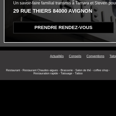
Un savoir-faire familial transmis à Tamara et Steven pour
29 RUE THIERS 84000 AVIGNON
PRENDRE RENDEZ-VOUS
Menu secondaire
Actualités
Conseils
Conventions
Tato
Restaurant
-
Restaurant Chaudes-aigues
-
Brasserie
-
Salon de thé
-
coffee shop
-
Restauration rapide
-
Tatouage
-
Tattoo