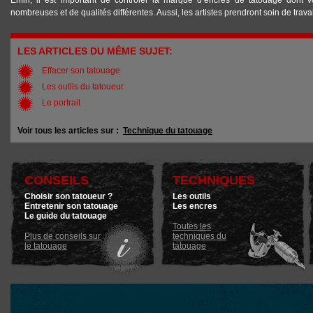
Enfin, il est important de contrôler la marque d’
encres de tatouage
dont vo
nombreuses et de qualités différentes. Aussi, les artistes prendront soin de trava
LES ARTICLES DU MÊME SUJET:
Effacer son tatouage
Les outils du tatoueur
Le portrait
Voir tous les articles sur :
Technique du tatouage
CONSEILS
TECHNIQUES
Choisir son tatoueur ?
Les outils
Entretenir son tatouage
Les encres
Le guide du tatouage
Toutes les
Plus de conseils sur
techniques du
le tatouage
tatouage