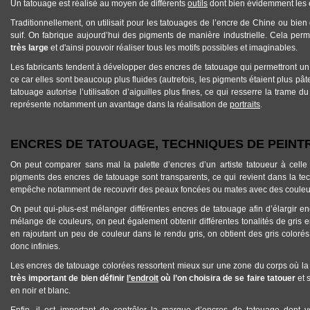
Un tatouage est réalisé au moyen de différents
outils
dont bien évidemment les
Traditionnellement, on utilisait pour les
tatouages
de l’
encre
de Chine ou bien
suif. On fabrique aujourd’hui des pigments de manière industrielle. Cela per
très large
et d'ainsi pouvoir réaliser tous les motifs possibles et imaginables.
Les fabricants tendent à développer des
encres
de
tatouage
qui permettront u
ce car elles sont beaucoup plus fluides (autrefois, les pigments étaient plus pâteu
tatouage
autorise l’utilisation d’aiguilles plus fines, ce qui resserre la trame d
représente notamment un avantage dans la réalisation de
portraits
.
ENCRES DE TATOUAGE, TECHNIQUES DE PEINT
On peut comparer sans mal la palette d’encres d’un artiste tatoueur à celle d’
pigments des
encres de tatouage
sont transparents, ce qui revient dans la tec
empêche notamment de recouvrir des peaux foncées ou mates avec des couleur
On peut qui-plus-est mélanger différentes
encres de tatouage
afin d’élargir 
mélange de couleurs, on peut également obtenir différentes tonalités de gris e
en rajoutant un peu de couleur dans le rendu gris, on obtient des gris color
donc infinies.
Les
encres de tatouage
colorées ressortent mieux sur une zone du corps où la
très important de bien définir
l’endroit
où l’on choisira de se faire tatouer
et 
en noir et blanc.