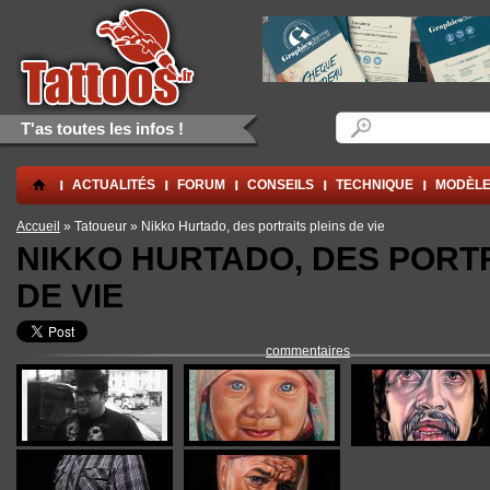
Aller au contenu principal
Skip to navigation
Formulaire de rec
Rechercher
T'as toutes les infos !
.
ACTUALITÉS
FORUM
CONSEILS
TECHNIQUE
MODÈLE
Vous êtes ici
Accueil
» Tatoueur » Nikko Hurtado, des portraits pleins de vie
NIKKO HURTADO, DES PORTR
DE VIE
commentaires