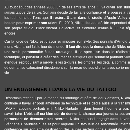
Au tout début des années 2000, un de ses amis se lance : il va ouvrir son stud
jamais tatoué de sa vie. Son ami décide de lui faire confiance et le pousse à tr
les rudiments de l’encrage.
Il restera 8 ans dans le studio d’Apple Valley 
besoin pour exprimer son talent
. En 2010, Nikko Hurtado décide cependant de 
son propre studio, Black Anchor Collective, et s’entoure d’amis à lui. Sa rép
encore.
Car la force de Nikko est d’avoir su imposer son style. Ses portraits d’Arno
morts-vivants ont fait le tour du monde.
Il faut dire que la démarche de Nikko est
une vraie personnalité à ses tatouages
. Il se spécialise dans le réalism
technique, et parvient à créer des images statiques qui semblent pourtant viva
étendue, reproduisant à merveille les textures, les ombres, les détails, comme 
détournait se calquaient directement sur la peau de ses clients, avec ce je-ne
vie.
UN ENGAGEMENT DANS LA VIE DU TATTOO
Désormais reconnu par le monde du tatouage et père de deux enfants, Nikko n
continue à travailler pour améliorer sa technique et se dédie aussi à la transmis
DVD « Tattooing portraits with Nikko Hurtado », dans lequel il donne à voir,
savoir-faire.
L’objectif est bien sûr de donner la chance aux jeunes tatoueu
permettant de découvrir ses secrets
. Nikko est aussi engagé dans l’ave
Stéphane Chaudesaigues et pour laquelle un tatoueur de renommée interna
conférence sur son art à destination des jeunes professionnels, avant de s’in