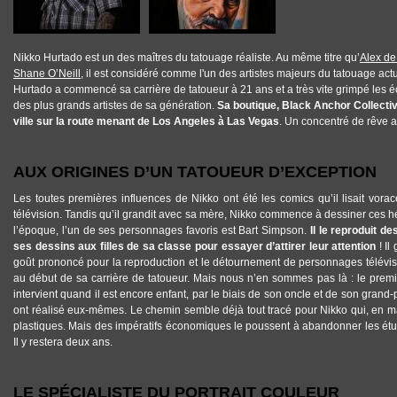
Nikko Hurtado est un des maîtres du tatouage réaliste. Au même titre qu’
Alex de
Shane O’Neill
, il est considéré comme l'un des artistes majeurs du tatouage act
Hurtado a commencé sa carrière de tatoueur à 21 ans et a très vite grimpé les
des plus grands artistes de sa génération.
Sa boutique, Black Anchor Collectiv
ville sur la route menant de Los Angeles à Las Vegas
. Un concentré de rêve a
AUX ORIGINES D’UN TATOUEUR D’EXCEPTION
Les toutes premières influences de Nikko ont été les comics qu’il lisait vora
télévision. Tandis qu’il grandit avec sa mère, Nikko commence à dessiner ces h
l’époque, l’un de ses personnages favoris est Bart Simpson.
Il le reproduit d
ses dessins aux filles de sa classe pour essayer d’attirer leur attention
! Il
goût prononcé pour la reproduction et le détournement de personnages télévis
au début de sa carrière de tatoueur. Mais nous n’en sommes pas là : le premi
intervient quand il est encore enfant, par le biais de son oncle et de son grand-
ont réalisé eux-mêmes. Le chemin semble déjà tout tracé pour Nikko qui, en m
plastiques. Mais des impératifs économiques le poussent à abandonner les étu
Il y restera deux ans.
LE SPÉCIALISTE DU PORTRAIT COULEUR