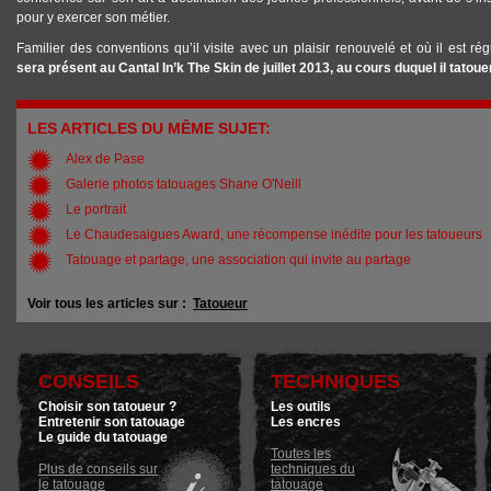
pour y exercer son métier.
Familier des conventions qu’il visite avec un plaisir renouvelé et où il est ré
sera présent au Cantal In’k The Skin de juillet 2013, au cours duquel il tato
LES ARTICLES DU MÊME SUJET:
Alex de Pase
Galerie photos tatouages Shane O'Neill
Le portrait
Le Chaudesaigues Award, une récompense inédite pour les tatoueurs
Tatouage et partage, une association qui invite au partage
Voir tous les articles sur :
Tatoueur
CONSEILS
TECHNIQUES
Choisir son tatoueur ?
Les outils
Entretenir son tatouage
Les encres
Le guide du tatouage
Toutes les
Plus de conseils sur
techniques du
le tatouage
tatouage