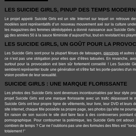
LES SUICIDE GIRLS, PINUP DES TEMPS MODER
Le projet appelé
Suicide Girls
est un site Internet sur lequel on retrouve de
modèles sont représentatifs d’un nouveau mouvement axé sur la culture under
les magazines des femmes stéréotypées a donné naissance aux
Suicide Girls
up
des années 50 à la sauce féministe d’aujourd’hui, tout en revisitant les pla
LES SUICIDE GIRLS, UN GOÛT POUR LA PROVO
Les
Suicide Girls
sont pour la plupart férues de tatouages,
piercings
et autres 
ce n’est pas une obligation pour elles que d’êtres tatouées. En revanche, avo
surtout pour la provocation est bien sûr fortement conseillé ! Les
Suicide Gi
semblent représenter toute une génération et s'être fait les porte-paroles d'un 
vision positive de leur sexualité.
SUICIDE GIRLS : UNE MARQUE FLORISSANTE
Les photos des
Suicide Girls
sont devenues incontournables par leur style prov
projet
Suicide Girls
est une marque florissante avec un trafic dépassant le m
Suicide Girls
ont leur propre ligne de vêtements, leur livre, leur DVD et leurs 
site internet, chaque fille possède sa propre page, ses photos (qu’elle ne pourra j
En raison de son succès le site doit faire face à des controverses pointant
pornographique. Pour contourner la polémique, les
Suicide Girls
ont adouci l
combien de temps ? Car ne l’oublions pas une des formules des filles est ‘‘lors
totalement !’’