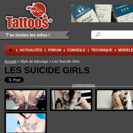
Aller au contenu principal
Skip to navigation
Formulaire de rec
Rechercher
T'as toutes les infos !
.
ACTUALITÉS
FORUM
CONSEILS
TECHNIQUE
MODÈLE
Vous êtes ici
Accueil
» Style de tatouage » Les Suicide Girls
LES SUICIDE GIRLS
commentaires