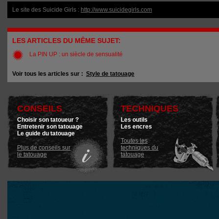
Le site des Suicide Girls :
http://www.suicidegirls.com
LES ARTICLES DU MÊME SUJET:
La PIN UP : un siècle de sensualité
Voir tous les articles sur :
Style de tatouage
CONSEILS
TECHNIQUES
Choisir son tatoueur ?
Les outils
Entretenir son tatouage
Les encres
Le guide du tatouage
Toutes les
Plus de conseils sur
techniques du
le tatouage
tatouage