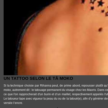
UN TATTOO SELON LE TĀ MOKO
Si la technique choisie par Rihanna peut, de prime abord, repousser plutôt qu’at
moko
, autrement dit : le
tatouage permanent du visage
chez les Maoris. Dans cet
ce que l'on rapprocherait d'un
burin
et d’un
maillet
, respectivement appelés
l'u
Le
tatoueur
tape avec vigueur la
peau du ou de la tatoué(e)
, afin d’y générer de
versée l’encre.