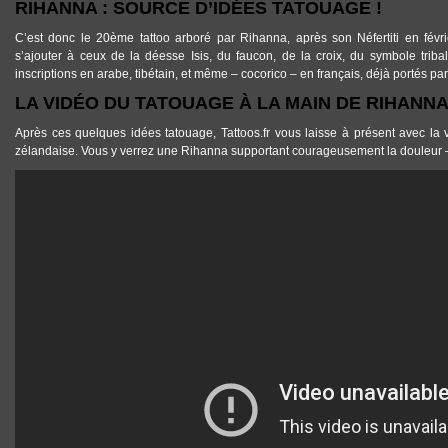
RIHANNA : SOURCE D’IDÉES TATOUAGE !
C’est donc le 20ème
tattoo
arboré par
Rihanna
, après son Néfertiti en fév
s’ajouter à ceux de la déesse Isis, du faucon, de la croix, du symbole triba
inscriptions en arabe, tibétain, et même – cocorico – en français, déjà portés par 
LA VIDÉO DU TATOUAGE À LA MAIN DE RIHANN
Après ces quelques
idées tatouage
,
Tattoos.fr
vous laisse à présent avec la 
zélandaise
. Vous y verrez une
Rihanna
supportant courageusement la douleur – 
ZDF-_GX0Y28