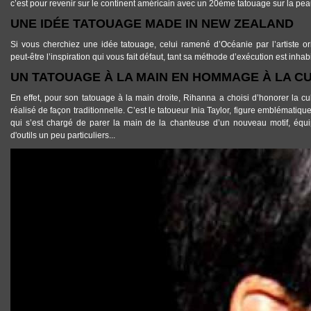
c’est pour revenir sur le continent américain avec un 20ème
tatouage sur la pe
UNE IDÉE TATOUAGE MADE IN NEW ZEALAND
Si vous cherchiez une
idée tatouage
, celui ramené d’Océanie par l’artiste o
peut-être l’inspiration qui vous fait défaut, tant sa méthode d’exécution est inha
UN TATOUAGE À LA MAIN EN HOMMAGE À LA C
En effet, pour son
tatouage à la main droite
,
Rihanna
a choisi d’honorer la c
réalisé de façon traditionnelle. C’est le
tatoueur
Inia Taylor
, figure emblématiqu
qui s’est chargé de parer la main de la chanteuse d’un nouveau motif, éq
d'outils un peu particuliers...
TATOUAGE_DOS_RIHANNA.JPG