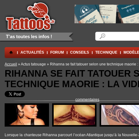
Aller au contenu principal
Skip to navigation
Formulaire de rec
Rechercher
T'as toutes les infos !
.
ACTUALITÉS
FORUM
CONSEILS
TECHNIQUE
MODÈLE
Vous êtes ici
Accueil
» Actus tatouage » Rihanna se fait tatouer selon une technique maorie : 
RIHANNA SE FAIT TATOUER 
TECHNIQUE MAORIE : LA VID
commentaires
Lorsque la chanteuse
Rihanna
parcourt l’océan Atlantique jusqu’à la Nouvelle