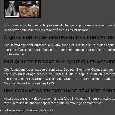
Et si vous vous formiez à
la pratique du tatouage photoréaliste
avec l’un d
Découvrez notre foire aux questions dédiée à ces formations.
À QUEL PUBLIC SE DESTINENT CES FORMATION
Ces formations sont ouvertes aux tatoueuses et aux tatoueurs professionne
tatouage réaliste ou photoréaliste
, ou souhaitant simplement améliorer leur 
photoréalisme.
PAR QUI CES FORMATIONS SONT-ELLES ASSUR
Ces formations pour tatoueurs sont assurées par
Stéphane Chaudesaigues
tutélaires du tatouage réaliste en France
, il tatoue depuis le milieu des a
tatoueurs américains Shane O’Neill, Jeff Gogue ou encore Nikko Hurtado, il
National Tattoo Association en 1995.
UNE FORMATION EN TATOUAGE RÉALISTE POUR
Assurées pour une à deux personnes à la fois afin de garantir leur caractère pe
façon détaillée de
chaque aspect technique du tatouage photoréaliste
:
le travail des contours et des lignes