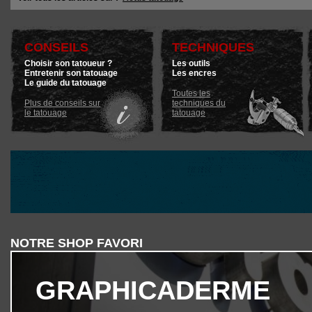
CONSEILS
TECHNIQUES
Choisir son tatoueur ?
Les outils
Entretenir son tatouage
Les encres
Le guide du tatouage
Toutes les
Plus de conseils sur
techniques du
le tatouage
tatouage
NOTRE SHOP FAVORI
GRAPHICADERME