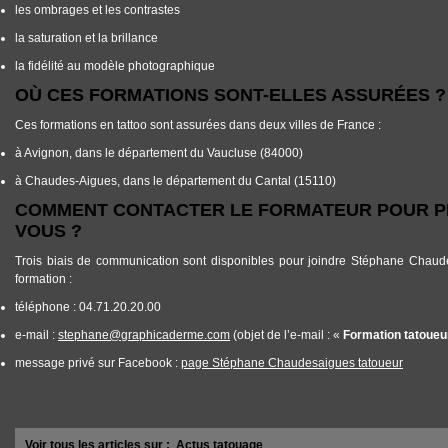
les ombrages et les contrastes
la saturation et la brillance
la fidélité au modèle photographique
OÙ CES FORMATIONS SONT-ELLES ASSURÉES ?
Ces formations en tattoo sont assurées dans deux villes de France :
à
Avignon
, dans le département du
Vaucluse
(84000)
à
Chaudes-Aigues
, dans le département du
Cantal
(15110)
COMMENT CONTACTER LE FORMATEUR POUR P
VOUS ?
Trois biais de communication sont disponibles pour joindre Stéphane Chaude
formation :
téléphone :
04.71.20.20.00
e-mail :
stephane@graphicaderme.com
(objet de l’e-mail : «
Formation tatoueu
message privé sur Facebook :
page Stéphane Chaudesaigues tatoueur
Voir tous les articles sur :
Actus tatouage