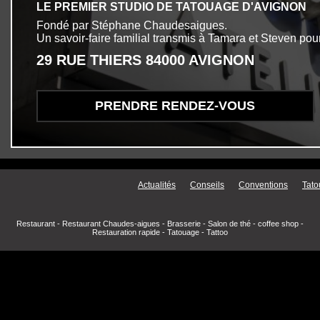
LE PREMIER STUDIO DE TATOUAGE D'AVIGNON
Fondé par Stéphane Chaudesaigues.
Un savoir-faire familial transmis à Tamara et Steven pour
29 RUE THIERS 84000 AVIGNON
PRENDRE RENDEZ-VOUS
Menu secondaire
Actualités
Conseils
Conventions
Tato
Restaurant
-
Restaurant Chaudes-aigues
-
Brasserie
-
Salon de thé
-
coffee shop
-
Restauration rapide
-
Tatouage
-
Tattoo