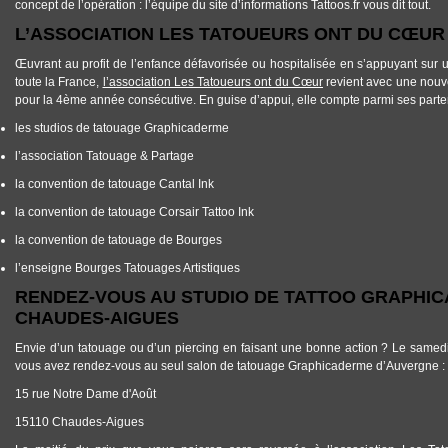
concept de l’opération : l’équipe du site d’informations Tattoos.fr vous dit tout.
L’ASSOCIATION LES TATOUEURS ONT DU CŒU
Œuvrant au profit de l’enfance défavorisée ou hospitalisée en s’appuyant sur
toute la France,
l’association Les Tatoueurs ont du Cœur
revient avec une nouve
pour la 4ème année consécutive. En guise d’appui, elle compte parmi ses parte
les studios de tatouage Graphicaderme
l’association Tatouage & Partage
la convention de tatouage Cantal Ink
la convention de tatouage Corsair Tattoo Ink
la convention de tatouage de Bourges
l’enseigne Bourges Tatouages Artistiques
RENDEZ-VOUS AU STUDIO DE TATTOO GRAPHI
CHAUDES-AIGUES
Envie d’un tatouage ou d’un piercing en faisant une bonne action ? Le same
vous avez rendez-vous au seul salon de tatouage Graphicaderme d’Auvergne :
15 rue Notre Dame d'Août
15110 Chaudes-Aigues