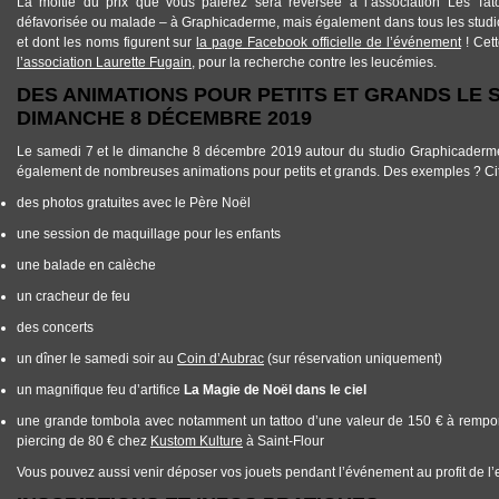
La moitié du prix que vous paierez sera reversée à l’association Les Ta
défavorisée ou malade – à Graphicaderme, mais également dans tous les studios
et dont les noms figurent sur
la page Facebook officielle de l’événement
! Cett
l’association Laurette Fugain
, pour la recherche contre les leucémies.
DES ANIMATIONS POUR PETITS ET GRANDS LE S
DIMANCHE 8 DÉCEMBRE 2019
Le samedi 7 et le dimanche 8 décembre 2019 autour du studio Graphicaderm
également de nombreuses animations pour petits et grands. Des exemples ? Cit
des photos gratuites avec le Père Noël
une session de maquillage pour les enfants
une balade en calèche
un cracheur de feu
des concerts
un dîner le samedi soir au
Coin d’Aubrac
(sur réservation uniquement)
un magnifique feu d’artifice
La Magie de Noël dans le ciel
une grande tombola avec notamment un tattoo d’une valeur de 150 € à rempor
piercing de 80 € chez
Kustom Kulture
à Saint-Flour
Vous pouvez aussi venir déposer vos jouets pendant l’événement au profit de l’e