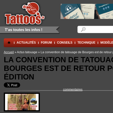
Aller au contenu principal
Skip to navigation
Formulaire de rec
Rechercher
T'as toutes les infos !
.
ACTUALITÉS
FORUM
CONSEILS
TECHNIQUE
MODÈLE
Vous êtes ici
Accueil
» Actus tatouage » La convention de tatouage de Bourges est de retour
LA CONVENTION DE TATOUA
BOURGES EST DE RETOUR P
ÉDITION
commentaires