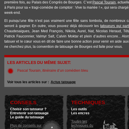
première fois, au Palais des Congrès de Bourges. C’est
Pascal Tourain
, actuel
à Paris pour sa « tragi-comédie de comptoir : Vive la mariée ! », qui sera chargé 
week-end.
Et puisqu’une fête n’est pas vraiment une fête sans tombola, de nombreux
seront à gagner. En outre, vous pouvez déjà découvrir les
tatoueurs qui part
Chaudesaigues, Jean Med François, Nikola, Aurel, Nat, Nicolas Heraud, Téta
Patrick Fauconnier, Valmyr Salt, Calvin Moktar et plein d’autres encore... Alo
tatouer et le cœur vous en dit de faire une bonne action pour venir en aide aux
ne cherchez plus, la convention de tatouage de Bourges est faite pour vous.
LES ARTICLES DU MÊME SUJET:
Pascal Tourain, itinéraire d’un comédien bleu
Voir tous les articles sur :
Actus tatouage
CONSEILS
TECHNIQUES
Choisir son tatoueur ?
Les outils
Entretenir son tatouage
Les encres
Le guide du tatouage
Toutes les
Plus de conseils sur
techniques du